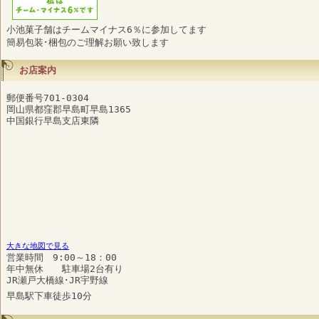
小池菓子舗はチームマイナス6％に参加してます
簡易包装･梱包のご理解お願い致します
お店案内
郵便番号701-0304
岡山県都窪郡早島町早島1365
中国銀行早島支店東隣
大きな地図で見る
営業時間 9:00～18：00
年中無休 駐車場2台有り
JR瀬戸大橋線･JR宇野線
早島駅下車徒歩10分