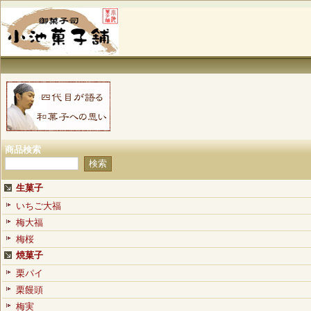
商品検索
生菓子
いちご大福
梅大福
梅桜
焼菓子
栗パイ
栗饅頭
梅実