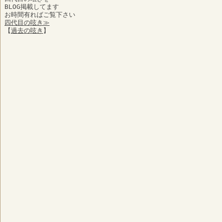
BLOG掲載してます
お時間有ればご覧下さい
四代目の呟き≫
【
過去の呟き
】