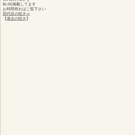
BLOG掲載してます
お時間有ればご覧下さい
四代目の呟き≫
【
過去の呟き
】