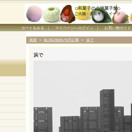
○和菓子の小池菓子舗○
いちご大福・お取寄せスイーツ
カートをみる
｜
マイページへログイン
｜
お買い物ガイド
表紙
>
BLOG2009/9月記事
>
浜で
浜で