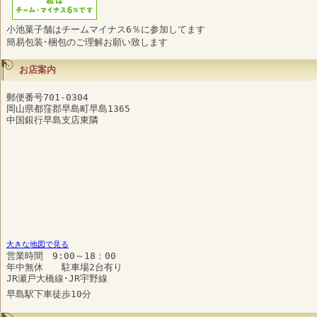
小池菓子舗はチームマイナス6％に参加してます
簡易包装･梱包のご理解お願い致します
お店案内
郵便番号701-0304
岡山県都窪郡早島町早島1365
中国銀行早島支店東隣
大きな地図で見る
営業時間 9:00～18：00
年中無休 駐車場2台有り
JR瀬戸大橋線･JR宇野線
早島駅下車徒歩10分