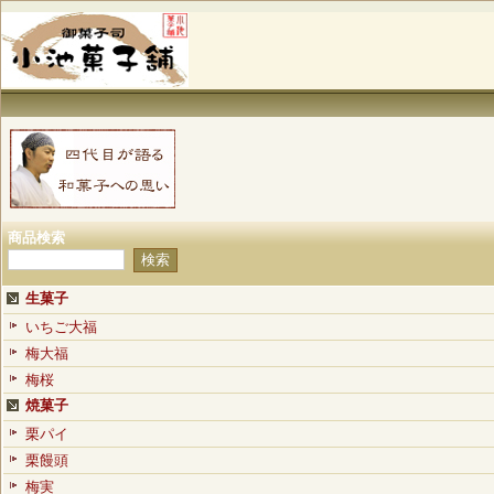
商品検索
生菓子
いちご大福
梅大福
梅桜
焼菓子
栗パイ
栗饅頭
梅実