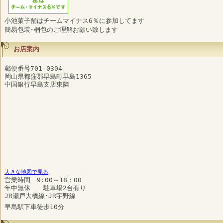
小池菓子舗はチームマイナス6％に参加してます
簡易包装･梱包のご理解お願い致します
お店案内
郵便番号701-0304
岡山県都窪郡早島町早島1365
中国銀行早島支店東隣
大きな地図で見る
営業時間 9:00～18：00
年中無休 駐車場2台有り
JR瀬戸大橋線･JR宇野線
早島駅下車徒歩10分