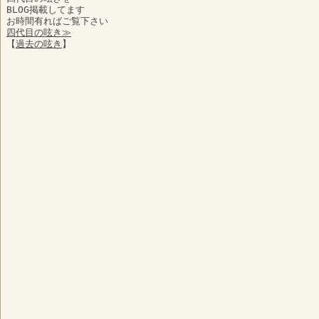
BLOG掲載してます
お時間有ればご覧下さい
四代目の呟き≫
【
過去の呟き
】