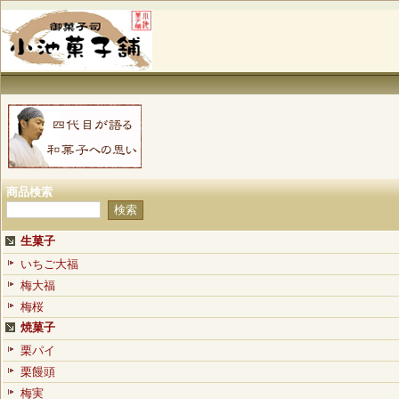
商品検索
生菓子
いちご大福
梅大福
梅桜
焼菓子
栗パイ
栗饅頭
梅実