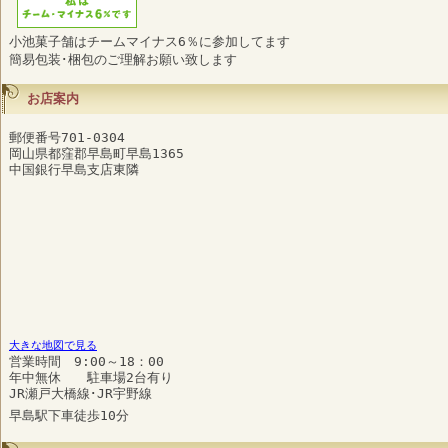
小池菓子舗はチームマイナス6％に参加してます
簡易包装･梱包のご理解お願い致します
お店案内
郵便番号701-0304
岡山県都窪郡早島町早島1365
中国銀行早島支店東隣
大きな地図で見る
営業時間 9:00～18：00
年中無休 駐車場2台有り
JR瀬戸大橋線･JR宇野線
早島駅下車徒歩10分