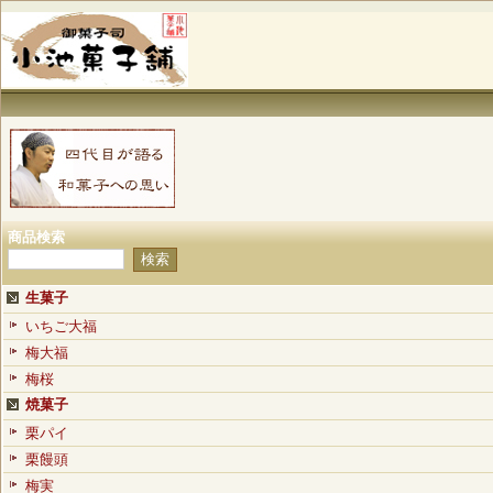
商品検索
生菓子
いちご大福
梅大福
梅桜
焼菓子
栗パイ
栗饅頭
梅実