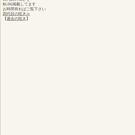
BLOG掲載してます
お時間有ればご覧下さい
四代目の呟き≫
【
過去の呟き
】