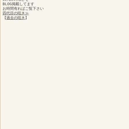
BLOG掲載してます
お時間有ればご覧下さい
四代目の呟き≫
【
過去の呟き
】