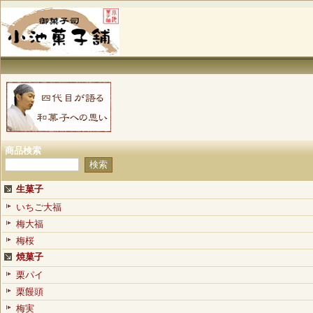
商品検索
生菓子
いちご大福
梅大福
梅桜
焼菓子
栗パイ
栗饅頭
梅実