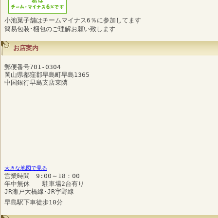
小池菓子舗はチームマイナス6％に参加してます
簡易包装･梱包のご理解お願い致します
お店案内
郵便番号701-0304
岡山県都窪郡早島町早島1365
中国銀行早島支店東隣
大きな地図で見る
営業時間 9:00～18：00
年中無休 駐車場2台有り
JR瀬戸大橋線･JR宇野線
早島駅下車徒歩10分