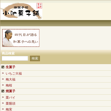
商品検索
生菓子
いちご大福
梅大福
梅桜
焼菓子
栗パイ
栗饅頭
梅実