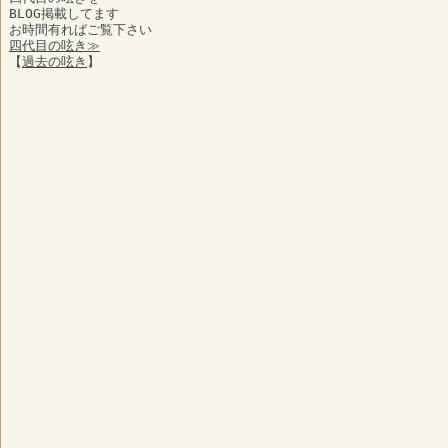
BLOG掲載してます
お時間有ればご覧下さい
四代目の呟き≫
【
過去の呟き
】