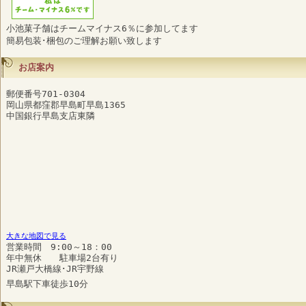
小池菓子舗はチームマイナス6％に参加してます
簡易包装･梱包のご理解お願い致します
お店案内
郵便番号701-0304
岡山県都窪郡早島町早島1365
中国銀行早島支店東隣
大きな地図で見る
営業時間 9:00～18：00
年中無休 駐車場2台有り
JR瀬戸大橋線･JR宇野線
早島駅下車徒歩10分