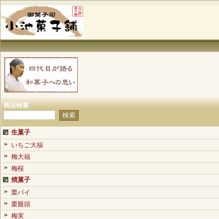
商品検索
生菓子
いちご大福
梅大福
梅桜
焼菓子
栗パイ
栗饅頭
梅実