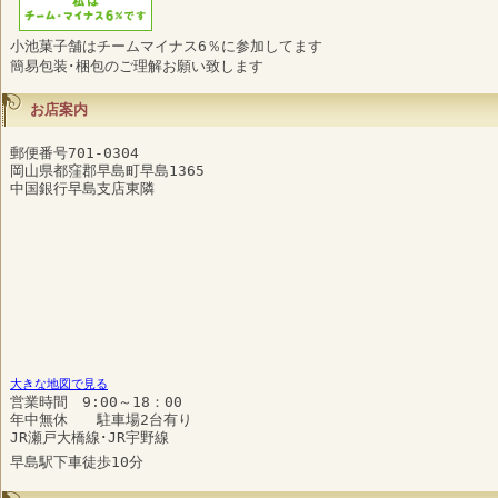
小池菓子舗はチームマイナス6％に参加してます
簡易包装･梱包のご理解お願い致します
お店案内
郵便番号701-0304
岡山県都窪郡早島町早島1365
中国銀行早島支店東隣
大きな地図で見る
営業時間 9:00～18：00
年中無休 駐車場2台有り
JR瀬戸大橋線･JR宇野線
早島駅下車徒歩10分