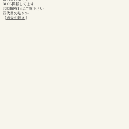
BLOG掲載してます
お時間有ればご覧下さい
四代目の呟き≫
【
過去の呟き
】