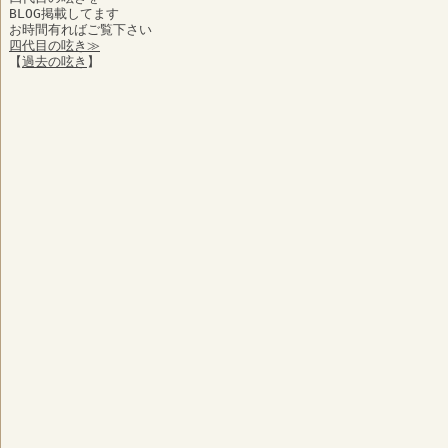
BLOG掲載してます
お時間有ればご覧下さい
四代目の呟き≫
【
過去の呟き
】