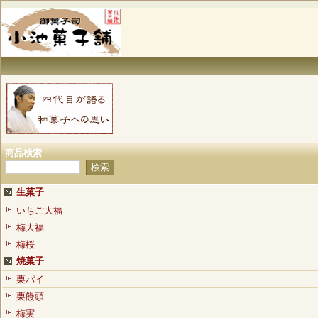
商品検索
生菓子
いちご大福
梅大福
梅桜
焼菓子
栗パイ
栗饅頭
梅実