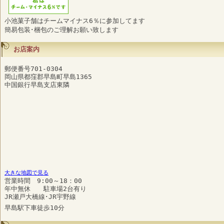
小池菓子舗はチームマイナス6％に参加してます
簡易包装･梱包のご理解お願い致します
お店案内
郵便番号701-0304
岡山県都窪郡早島町早島1365
中国銀行早島支店東隣
大きな地図で見る
営業時間 9:00～18：00
年中無休 駐車場2台有り
JR瀬戸大橋線･JR宇野線
早島駅下車徒歩10分