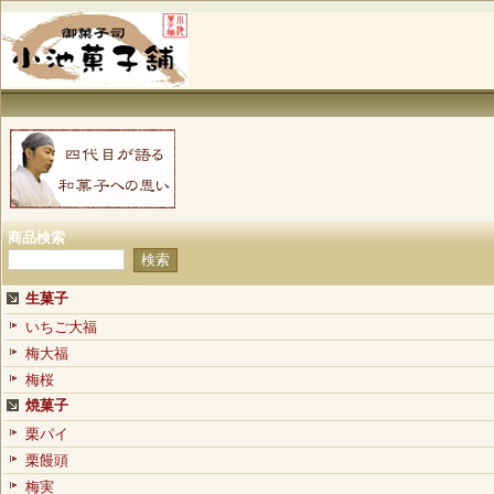
商品検索
生菓子
いちご大福
梅大福
梅桜
焼菓子
栗パイ
栗饅頭
梅実