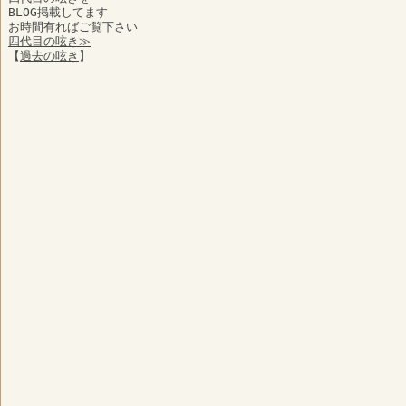
BLOG掲載してます
お時間有ればご覧下さい
四代目の呟き≫
【
過去の呟き
】