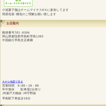
小池菓子舗はチームマイナス6％に参加してます
簡易包装･梱包のご理解お願い致します
お店案内
郵便番号701-0304
岡山県都窪郡早島町早島1365
中国銀行早島支店東隣
大きな地図で見る
営業時間 9:00～18：00
年中無休 駐車場2台有り
JR瀬戸大橋線･JR宇野線
早島駅下車徒歩10分