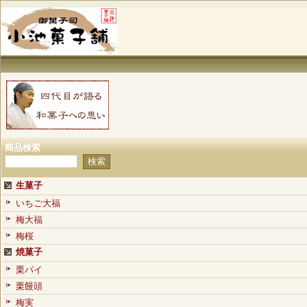
商品検索
生菓子
いちご大福
梅大福
梅桜
焼菓子
栗パイ
栗饅頭
梅実