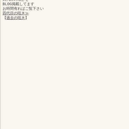
BLOG掲載してます
お時間有ればご覧下さい
四代目の呟き≫
【
過去の呟き
】