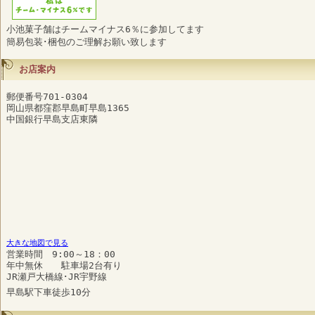
小池菓子舗はチームマイナス6％に参加してます
簡易包装･梱包のご理解お願い致します
お店案内
郵便番号701-0304
岡山県都窪郡早島町早島1365
中国銀行早島支店東隣
大きな地図で見る
営業時間 9:00～18：00
年中無休 駐車場2台有り
JR瀬戸大橋線･JR宇野線
早島駅下車徒歩10分