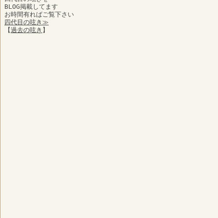
BLOG掲載してます
お時間有ればご覧下さい
四代目の呟き≫
【
過去の呟き
】