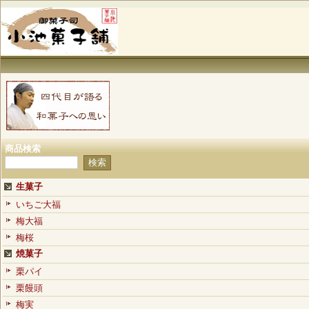
商品検索
生菓子
いちご大福
梅大福
梅桜
焼菓子
栗パイ
栗饅頭
梅実