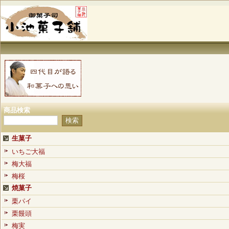
商品検索
生菓子
いちご大福
梅大福
梅桜
焼菓子
栗パイ
栗饅頭
梅実