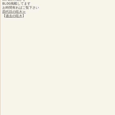
BLOG掲載してます
お時間有ればご覧下さい
四代目の呟き≫
【
過去の呟き
】