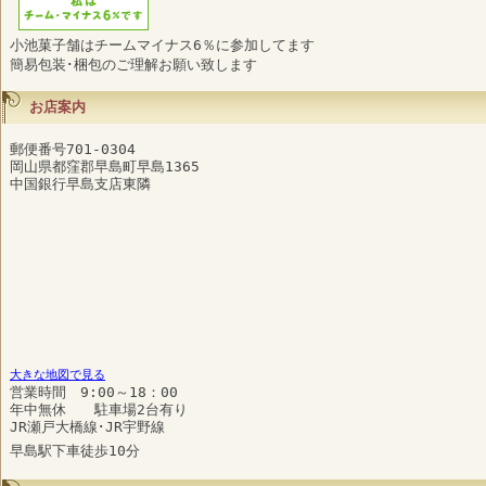
小池菓子舗はチームマイナス6％に参加してます
簡易包装･梱包のご理解お願い致します
お店案内
郵便番号701-0304
岡山県都窪郡早島町早島1365
中国銀行早島支店東隣
大きな地図で見る
営業時間 9:00～18：00
年中無休 駐車場2台有り
JR瀬戸大橋線･JR宇野線
早島駅下車徒歩10分