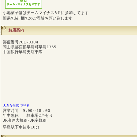
小池菓子舗はチームマイナス6％に参加してます
簡易包装･梱包のご理解お願い致します
お店案内
郵便番号701-0304
岡山県都窪郡早島町早島1365
中国銀行早島支店東隣
大きな地図で見る
営業時間 9:00～18：00
年中無休 駐車場2台有り
JR瀬戸大橋線･JR宇野線
早島駅下車徒歩10分