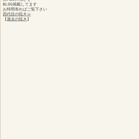
BLOG掲載してます
お時間有ればご覧下さい
四代目の呟き≫
【
過去の呟き
】