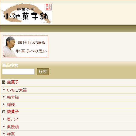
商品検索
生菓子
いちご大福
梅大福
梅桜
焼菓子
栗パイ
栗饅頭
梅実