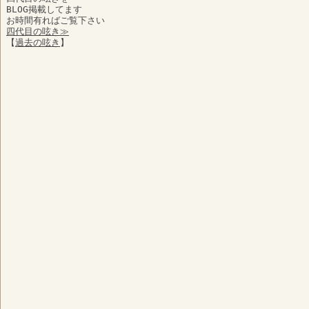
BLOG掲載してます
お時間有ればご覧下さい
四代目の呟き≫
【
過去の呟き
】