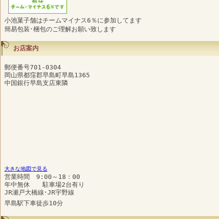
小池菓子舗はチームマイナス6％に参加してます
簡易包装･梱包のご理解お願い致します
お店案内
郵便番号701-0304
岡山県都窪郡早島町早島1365
中国銀行早島支店東隣
大きな地図で見る
営業時間 9:00～18：00
年中無休 駐車場2台有り
JR瀬戸大橋線･JR宇野線
早島駅下車徒歩10分