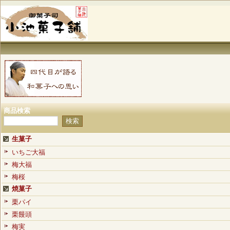
商品検索
生菓子
いちご大福
梅大福
梅桜
焼菓子
栗パイ
栗饅頭
梅実