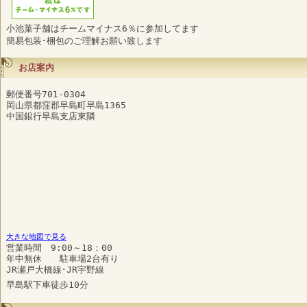
小池菓子舗はチームマイナス6％に参加してます
簡易包装･梱包のご理解お願い致します
お店案内
郵便番号701-0304
岡山県都窪郡早島町早島1365
中国銀行早島支店東隣
大きな地図で見る
営業時間 9:00～18：00
年中無休 駐車場2台有り
JR瀬戸大橋線･JR宇野線
早島駅下車徒歩10分