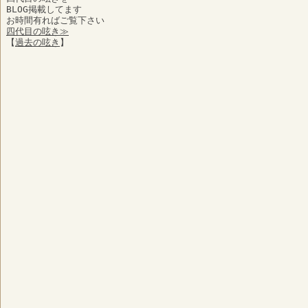
BLOG掲載してます
お時間有ればご覧下さい
四代目の呟き≫
【
過去の呟き
】