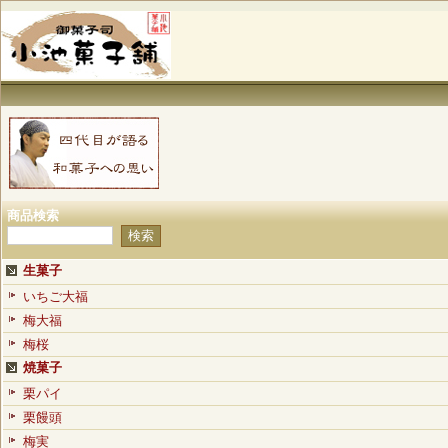
商品検索
生菓子
いちご大福
梅大福
梅桜
焼菓子
栗パイ
栗饅頭
梅実