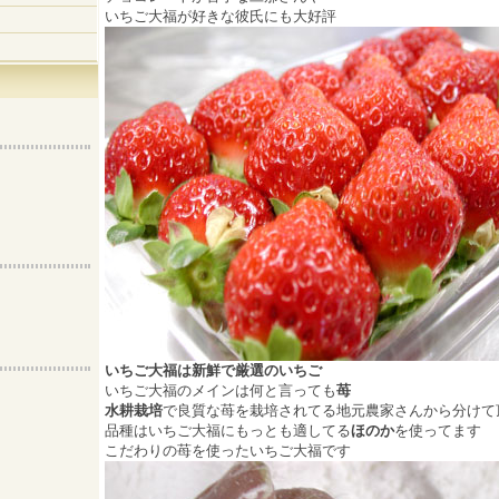
いちご大福が好きな彼氏にも大好評
いちご大福は新鮮で厳選のいちご
いちご大福のメインは何と言っても
苺
水耕栽培
で良質な苺を栽培されてる地元農家さんから分けて
品種はいちご大福にもっとも適してる
ほのか
を使ってます
こだわりの苺を使ったいちご大福です