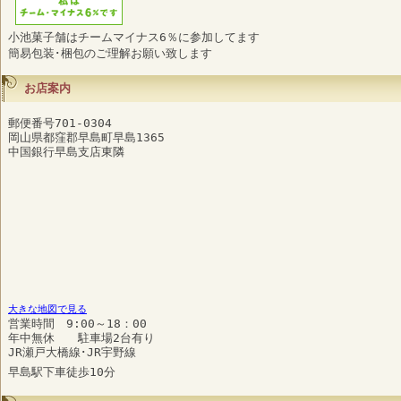
小池菓子舗はチームマイナス6％に参加してます
簡易包装･梱包のご理解お願い致します
お店案内
郵便番号701-0304
岡山県都窪郡早島町早島1365
中国銀行早島支店東隣
大きな地図で見る
営業時間 9:00～18：00
年中無休 駐車場2台有り
JR瀬戸大橋線･JR宇野線
早島駅下車徒歩10分