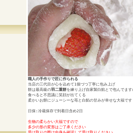
職人の手作りで匠に作られる
当店の三代目が心を込めて1個づつ丁寧に包み上げ
餅は最高級の
羽二重餅
を練り上げ自家製白餡とで包んでます
食べると不思議に笑顔が出てくる
柔かいお餅にジューシーな苺と白餡の甘みが幸せな大福です
日保:冷蔵保存で到着日含め2日
生物の柔らかい大福ですので
多少の形の変形はご了承ください
受け取りの際は中身を確認して受け取りください