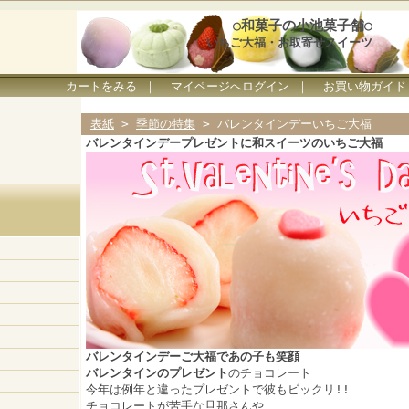
○和菓子の小池菓子舗○
いちご大福・お取寄せスイーツ
カートをみる
｜
マイページへログイン
｜
お買い物ガイド
表紙
>
季節の特集
> バレンタインデーいちご大福
バレンタインデープレゼントに和スイーツのいちご大福
バレンタインデーご大福であの子も笑顔
バレンタインのプレゼント
のチョコレート
今年は例年と違ったプレゼントで彼もビックリ!!
チョコレートが苦手な旦那さんや