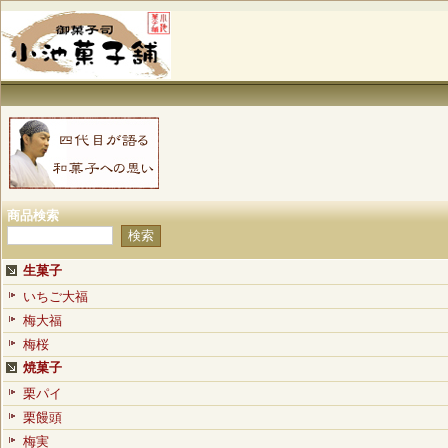
商品検索
生菓子
いちご大福
梅大福
梅桜
焼菓子
栗パイ
栗饅頭
梅実