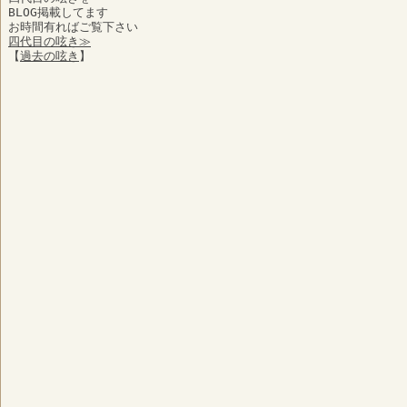
BLOG掲載してます
お時間有ればご覧下さい
四代目の呟き≫
【
過去の呟き
】