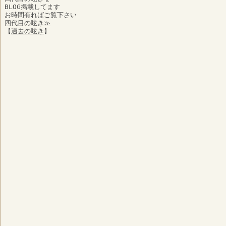
BLOG掲載してます
お時間有ればご覧下さい
四代目の呟き≫
【
過去の呟き
】