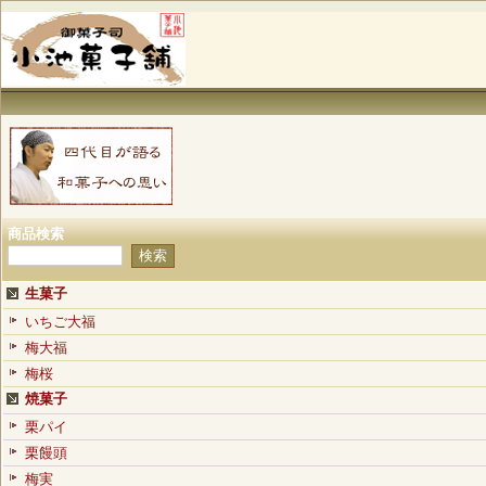
商品検索
生菓子
いちご大福
梅大福
梅桜
焼菓子
栗パイ
栗饅頭
梅実