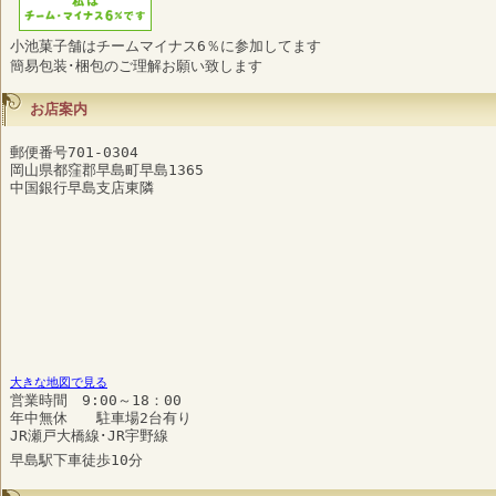
小池菓子舗はチームマイナス6％に参加してます
簡易包装･梱包のご理解お願い致します
お店案内
郵便番号701-0304
岡山県都窪郡早島町早島1365
中国銀行早島支店東隣
大きな地図で見る
営業時間 9:00～18：00
年中無休 駐車場2台有り
JR瀬戸大橋線･JR宇野線
早島駅下車徒歩10分