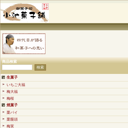
商品検索
生菓子
いちご大福
梅大福
梅桜
焼菓子
栗パイ
栗饅頭
梅実