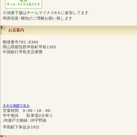
小池菓子舗はチームマイナス6％に参加してます
簡易包装･梱包のご理解お願い致します
お店案内
郵便番号701-0304
岡山県都窪郡早島町早島1365
中国銀行早島支店東隣
大きな地図で見る
営業時間 9:00～18：00
年中無休 駐車場2台有り
JR瀬戸大橋線･JR宇野線
早島駅下車徒歩10分