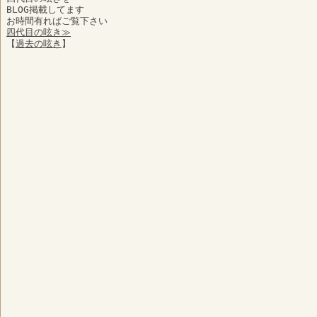
BLOG掲載してます
お時間有ればご覧下さい
四代目の呟き≫
【
過去の呟き
】