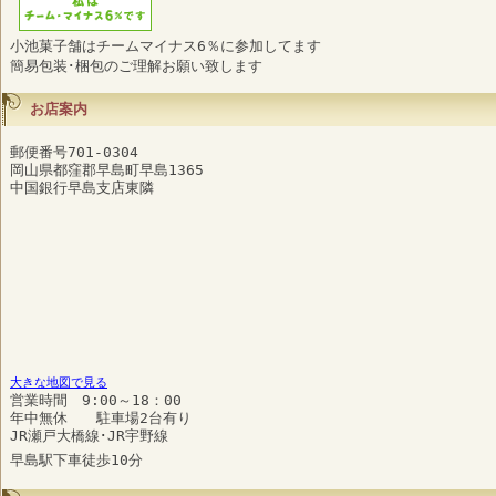
小池菓子舗はチームマイナス6％に参加してます
簡易包装･梱包のご理解お願い致します
お店案内
郵便番号701-0304
岡山県都窪郡早島町早島1365
中国銀行早島支店東隣
大きな地図で見る
営業時間 9:00～18：00
年中無休 駐車場2台有り
JR瀬戸大橋線･JR宇野線
早島駅下車徒歩10分