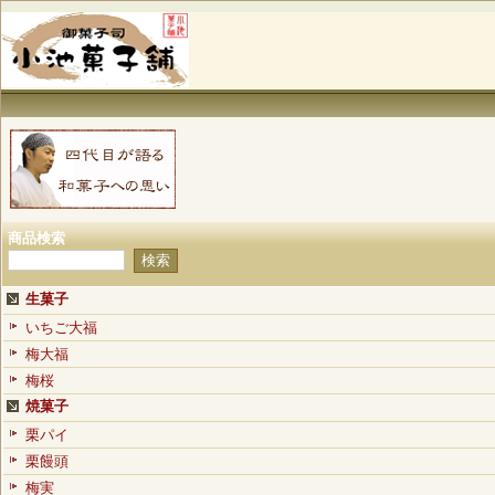
商品検索
生菓子
いちご大福
梅大福
梅桜
焼菓子
栗パイ
栗饅頭
梅実