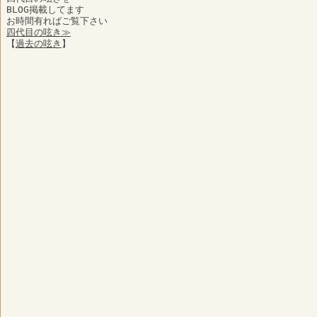
BLOG掲載してます
お時間有ればご覧下さい
四代目の呟き≫
【
過去の呟き
】