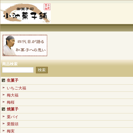
商品検索
生菓子
いちご大福
梅大福
梅桜
焼菓子
栗パイ
栗饅頭
梅実