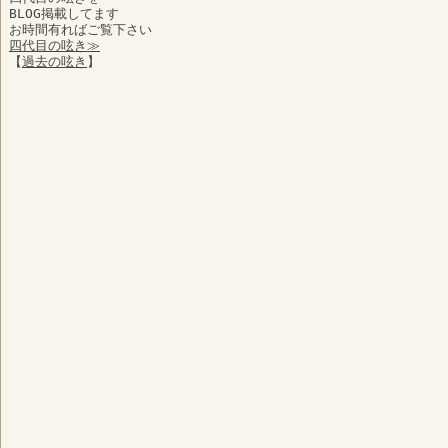
BLOG掲載してます
お時間有ればご覧下さい
四代目の呟き≫
【
過去の呟き
】