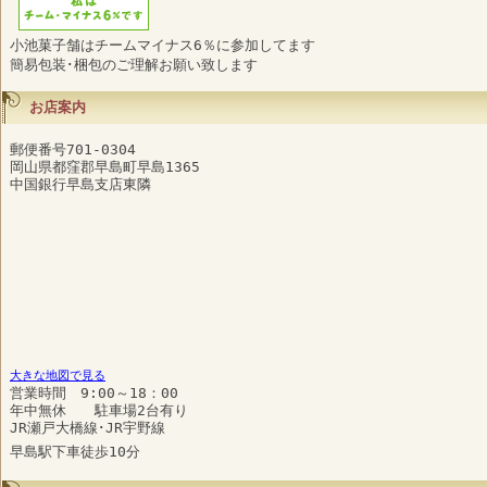
小池菓子舗はチームマイナス6％に参加してます
簡易包装･梱包のご理解お願い致します
お店案内
郵便番号701-0304
岡山県都窪郡早島町早島1365
中国銀行早島支店東隣
大きな地図で見る
営業時間 9:00～18：00
年中無休 駐車場2台有り
JR瀬戸大橋線･JR宇野線
早島駅下車徒歩10分