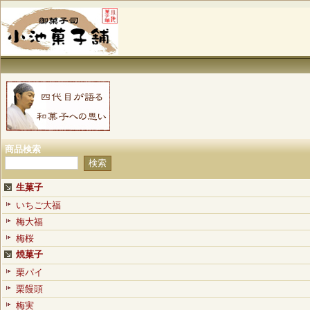
商品検索
生菓子
いちご大福
梅大福
梅桜
焼菓子
栗パイ
栗饅頭
梅実