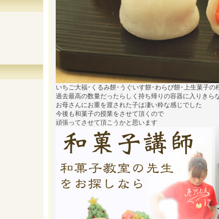
いちご大福･くるみ餅･うぐいす餅･わらび餅･上生菓子の
過去最高の数量だったらしく持ち帰りの容器に入りきら
お母さんにお重を渡された子は凄い粋な感じでした
今後も和菓子の授業をさせて頂くので
頑張ってさせて頂こうかと思います