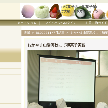
○和菓子の小池菓子舗○
いちご大福・お取寄せスイーツ
カートをみる
｜
マイページへログイン
｜
お買い物ガイド
表紙
>
BLOG2011/7月記事
>
おかやま山陽高校にて和菓
おかやま山陽高校にて和菓子実習