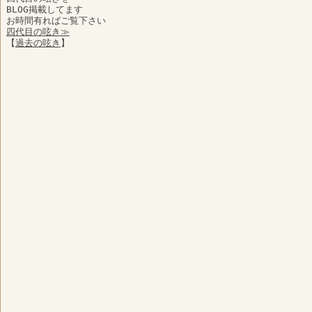
BLOG掲載してます
お時間有ればご覧下さい
四代目の呟き≫
【
過去の呟き
】