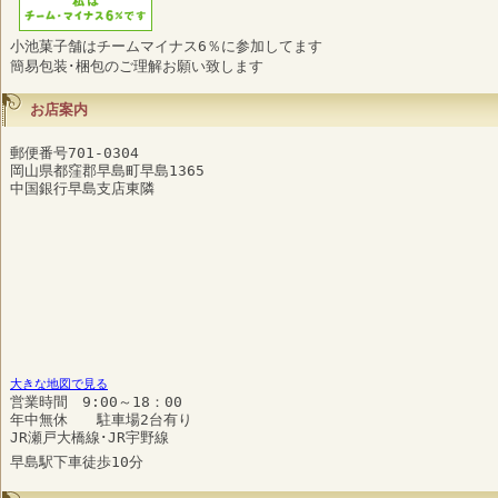
小池菓子舗はチームマイナス6％に参加してます
簡易包装･梱包のご理解お願い致します
お店案内
郵便番号701-0304
岡山県都窪郡早島町早島1365
中国銀行早島支店東隣
大きな地図で見る
営業時間 9:00～18：00
年中無休 駐車場2台有り
JR瀬戸大橋線･JR宇野線
早島駅下車徒歩10分