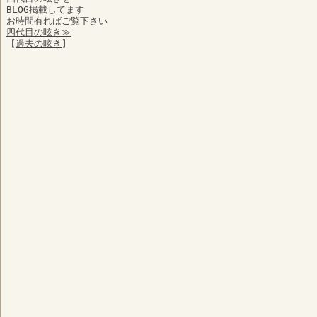
BLOG掲載してます
お時間有ればご覧下さい
四代目の呟き≫
【
過去の呟き
】