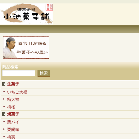
商品検索
生菓子
いちご大福
梅大福
梅桜
焼菓子
栗パイ
栗饅頭
梅実