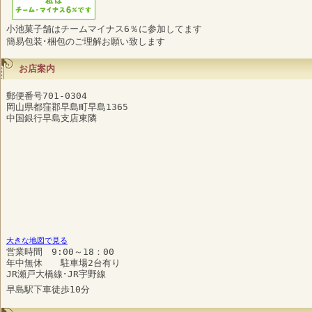
小池菓子舗はチームマイナス6％に参加してます
簡易包装･梱包のご理解お願い致します
お店案内
郵便番号701-0304
岡山県都窪郡早島町早島1365
中国銀行早島支店東隣
大きな地図で見る
営業時間 9:00～18：00
年中無休 駐車場2台有り
JR瀬戸大橋線･JR宇野線
早島駅下車徒歩10分