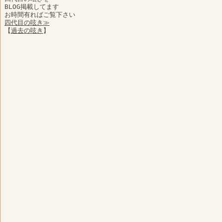
BLOG掲載してます
お時間有ればご覧下さい
四代目の呟き≫
【
過去の呟き
】