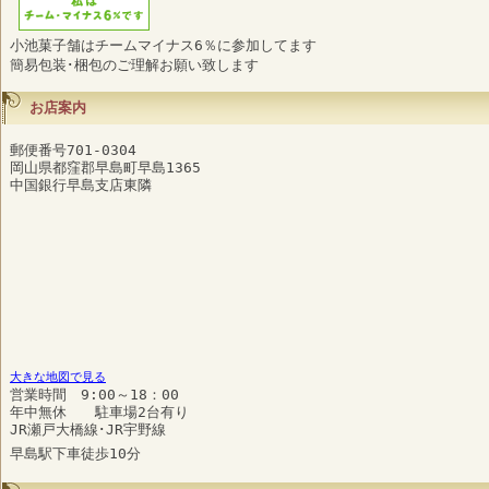
小池菓子舗はチームマイナス6％に参加してます
簡易包装･梱包のご理解お願い致します
お店案内
郵便番号701-0304
岡山県都窪郡早島町早島1365
中国銀行早島支店東隣
大きな地図で見る
営業時間 9:00～18：00
年中無休 駐車場2台有り
JR瀬戸大橋線･JR宇野線
早島駅下車徒歩10分