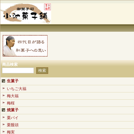
商品検索
生菓子
いちご大福
梅大福
梅桜
焼菓子
栗パイ
栗饅頭
梅実