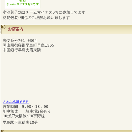
小池菓子舗はチームマイナス6％に参加してます
簡易包装･梱包のご理解お願い致します
お店案内
郵便番号701-0304
岡山県都窪郡早島町早島1365
中国銀行早島支店東隣
大きな地図で見る
営業時間 9:00～18：00
年中無休 駐車場2台有り
JR瀬戸大橋線･JR宇野線
早島駅下車徒歩10分