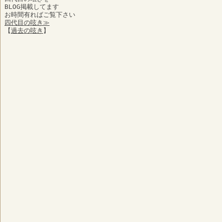
BLOG掲載してます
お時間有ればご覧下さい
四代目の呟き≫
【
過去の呟き
】