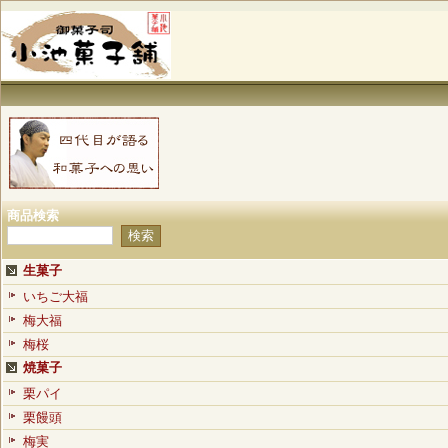
商品検索
生菓子
いちご大福
梅大福
梅桜
焼菓子
栗パイ
栗饅頭
梅実