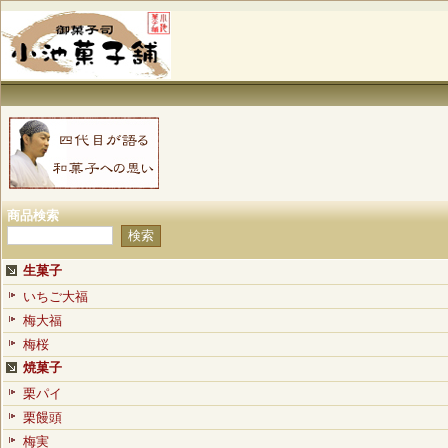
商品検索
生菓子
いちご大福
梅大福
梅桜
焼菓子
栗パイ
栗饅頭
梅実