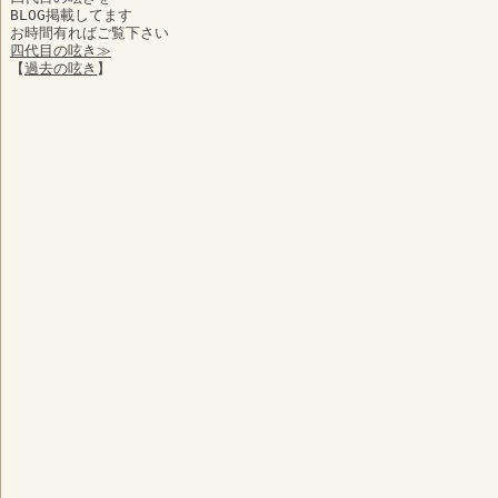
BLOG掲載してます
お時間有ればご覧下さい
四代目の呟き≫
【
過去の呟き
】