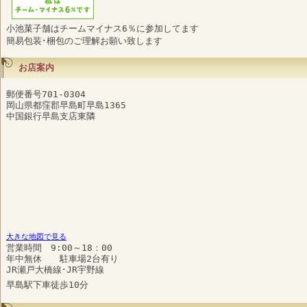
小池菓子舗はチームマイナス6％に参加してます
簡易包装･梱包のご理解お願い致します
お店案内
郵便番号701-0304
岡山県都窪郡早島町早島1365
中国銀行早島支店東隣
大きな地図で見る
営業時間 9:00～18：00
年中無休 駐車場2台有り
JR瀬戸大橋線･JR宇野線
早島駅下車徒歩10分