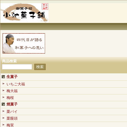
商品検索
生菓子
いちご大福
梅大福
梅桜
焼菓子
栗パイ
栗饅頭
梅実