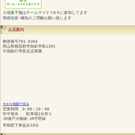
小池菓子舗はチームマイナス6％に参加してます
簡易包装･梱包のご理解お願い致します
お店案内
郵便番号701-0304
岡山県都窪郡早島町早島1365
中国銀行早島支店東隣
大きな地図で見る
営業時間 9:00～18：00
年中無休 駐車場2台有り
JR瀬戸大橋線･JR宇野線
早島駅下車徒歩10分