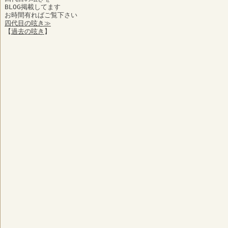
BLOG掲載してます
お時間有ればご覧下さい
四代目の呟き≫
【
過去の呟き
】