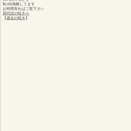
BLOG掲載してます
お時間有ればご覧下さい
四代目の呟き≫
【
過去の呟き
】