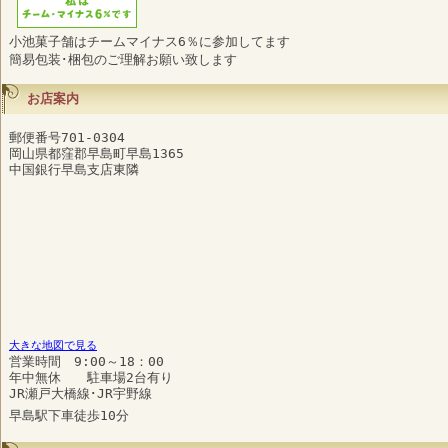
小池菓子舗はチームマイナス6％に参加してます
簡易包装･梱包のご理解お願い致します
お店案内
郵便番号701-0304
岡山県都窪郡早島町早島1365
中国銀行早島支店東隣
大きな地図で見る
営業時間 9:00～18：00
年中無休 駐車場2台有り
JR瀬戸大橋線･JR宇野線
早島駅下車徒歩10分