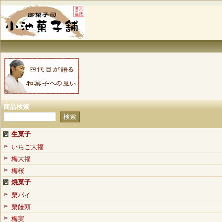
商品検索
生菓子
いちご大福
梅大福
梅桜
焼菓子
栗パイ
栗饅頭
梅実