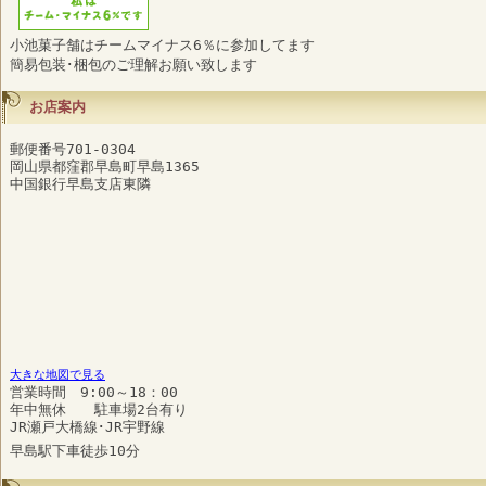
小池菓子舗はチームマイナス6％に参加してます
簡易包装･梱包のご理解お願い致します
お店案内
郵便番号701-0304
岡山県都窪郡早島町早島1365
中国銀行早島支店東隣
大きな地図で見る
営業時間 9:00～18：00
年中無休 駐車場2台有り
JR瀬戸大橋線･JR宇野線
早島駅下車徒歩10分