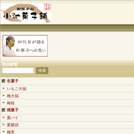
商品検索
生菓子
いちご大福
梅大福
梅桜
焼菓子
栗パイ
栗饅頭
梅実