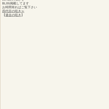
BLOG掲載してます
お時間有ればご覧下さい
四代目の呟き≫
【
過去の呟き
】