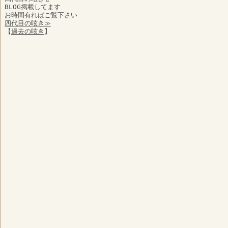
BLOG掲載してます
お時間有ればご覧下さい
四代目の呟き≫
【
過去の呟き
】