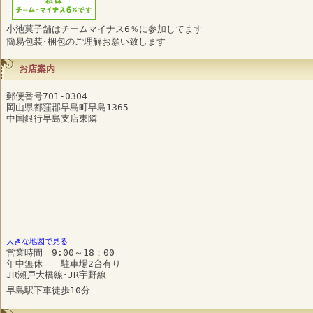
小池菓子舗はチームマイナス6％に参加してます
簡易包装･梱包のご理解お願い致します
お店案内
郵便番号701-0304
岡山県都窪郡早島町早島1365
中国銀行早島支店東隣
大きな地図で見る
営業時間 9:00～18：00
年中無休 駐車場2台有り
JR瀬戸大橋線･JR宇野線
早島駅下車徒歩10分