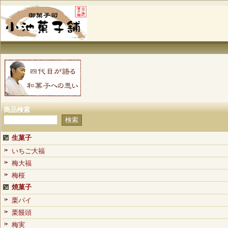
商品検索
生菓子
いちご大福
梅大福
梅桜
焼菓子
栗パイ
栗饅頭
梅実