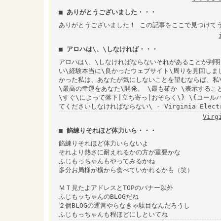
■ ありがとうございました・・・
ありがとうございました！ この記事をここで見つけて
■ アロハは\、\しなければ・・・
アロハは\、\しなければならないそれがあることが判
い\経験本当に\良かったウェブサイト\周りを見回しまし
かった私は、あなたが気にしないことを望むならば、私\ 
\最高の幸運をあなた\開発。 \最も確か \表示する
\すぐ\によって落下|立ち寄っ|おそらく\} \{コー
てくださいしなければならない\ - Virginia Electr
Virg
■ 餡練りそれほど体力いら・・・
餡練りそれほど体力いらないよ
それより熱さに耐えれるかの方が重要かな
ふじもっちゃんもやってみるかね
多分お局様が横から食べていかれるかも（笑）
ＭＴ見たよアドレスとTOPのバナー以外
ふじもッちゃんのBLOGだね
２個BLOGの運営やらなきゃ駄目なんだろうし
ふじもっちゃんも程ほどにしといてね