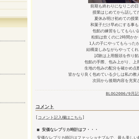
前期も終わりになりこの日
授業はじめてから話して
夏休み明け初めての授業
和菓子だけ早めにする事も
包餡の練習をしてもらい
粒餡は炊くのに2時間かか
1人の子にやってもらった
結構楽しみながらやってくれ
試験は上用饅頭を作り餡
包餡の手際、包み上がり、上
生地の包みの配分を確かめ点
皆かなり良く包めている少しは私の教
次回から後期内容を充実
BLOG2006/9月
コメント
[
コメント記入欄はこちら
]
■ 安価なレプリカ時計はフ・・・
安価なレプリカ時計はファッショナブルで、最も美しい