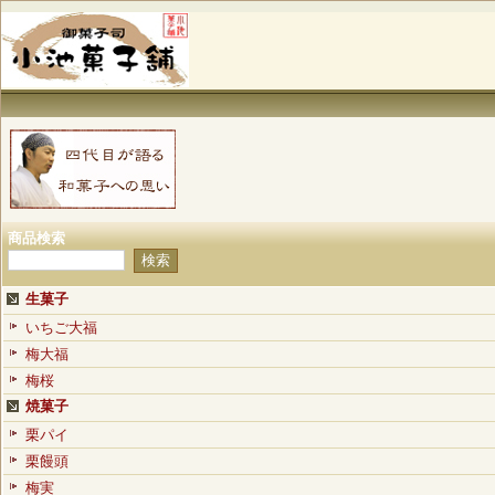
商品検索
生菓子
いちご大福
梅大福
梅桜
焼菓子
栗パイ
栗饅頭
梅実