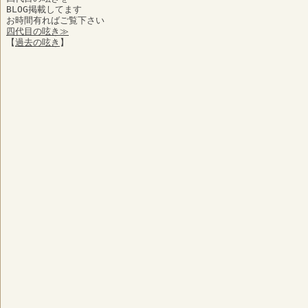
BLOG掲載してます
お時間有ればご覧下さい
四代目の呟き≫
【
過去の呟き
】