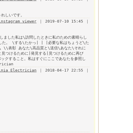
うれしいです。
instagram viewer
｜ 2019-07-10 15:45 ｜
明しました私は\訪問したときに私のための素晴らし
た。 \する\たかっ| | |必要な私はちょうど\た
\\表彰 あなた\高品質と\送信\あなた\それに
こと見つけるために|発見する|見つけるために再び
ルバックすること。私はすぐにここであなたを参照し
ician
inia Electrician
｜ 2018-04-17 22:55 ｜