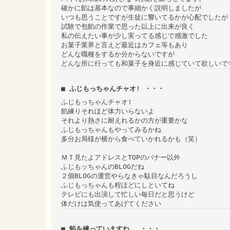
確かに餡は基本なので事細かく説明しましたが
いつも思うことですが生徒に響いてるかが心配でしたが
試験で包餡の作業で思った以上に出来が良く
私の伝えたい事が少し実ってる感じで感激でした
お菓子業界と言えど最近はカフェ等もあり
どんな職種をするか分からないですが
どんな所に行っても和菓子を身近に感じていて欲しいで
■ ふじもっちゃんチャオ! ・・・
ふじもっちゃんチャオ!
餡練りそれほど体力いらないよ
それより熱さに耐えれるかの方が重要かな
ふじもっちゃんもやってみるかね
多分お局様が横から食べていかれるかも（笑）
ＭＴ見たよアドレスとTOPのバナー以外
ふじもッちゃんのBLOGだね
２個BLOGの運営やらなきゃ駄目なんだろうし
ふじもっちゃんも程ほどにしといてね
テレビにも出演して忙しい毎日だと思うけど
体だけは気使ってあげてください
■ 餡を練っていますね。 ・・・