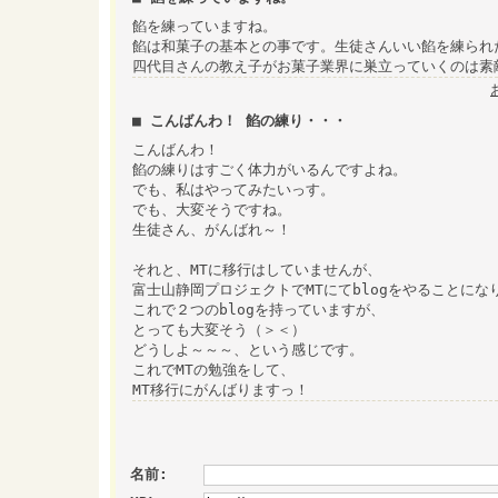
餡を練っていますね。
餡は和菓子の基本との事です。生徒さんいい餡を練られ
四代目さんの教え子がお菓子業界に巣立っていくのは素
■ こんばんわ！ 餡の練り・・・
こんばんわ！
餡の練りはすごく体力がいるんですよね。
でも、私はやってみたいっす。
でも、大変そうですね。
生徒さん、がんばれ～！
それと、MTに移行はしていませんが、
富士山静岡プロジェクトでMTにてblogをやることにな
これで２つのblogを持っていますが、
とっても大変そう（＞＜）
どうしよ～～～、という感じです。
これでMTの勉強をして、
MT移行にがんばりますっ！
名前: