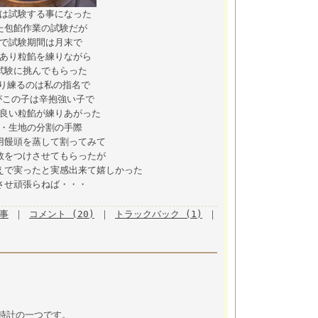
は試験する事になった
た包餡作業の試験だが
で試験期間は月末で
あり粒餡を練りながら
試験に挑んでもらった
り練るのは私の指名で
がこの子は辛抱強い子で
良い粒餡が練りあがった
・生地の分割の手際
用饅頭を蒸して割ってみて
数をつけさせてもらったが
えで実ったと実感出来て嬉しかった
させ頑張らねば・・・
記事
｜
コメント (20)
｜
トラックバック (1)
｜
時計の一つです。