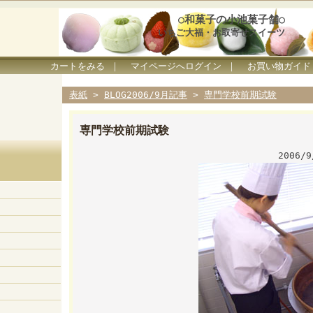
○和菓子の小池菓子舗○
いちご大福・お取寄せスイーツ
カートをみる
｜
マイページへログイン
｜
お買い物ガイド
表紙
>
BLOG2006/9月記事
>
専門学校前期試験
専門学校前期試験
2006/9