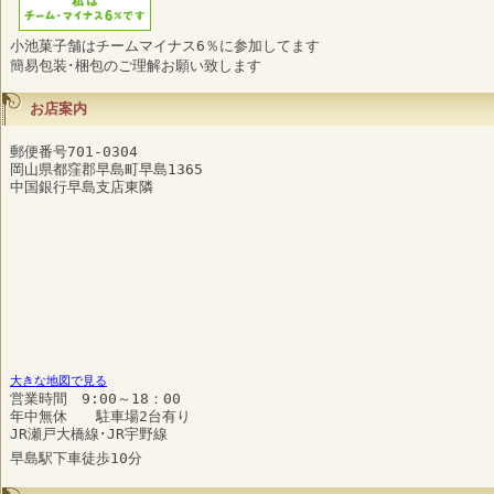
小池菓子舗はチームマイナス6％に参加してます
簡易包装･梱包のご理解お願い致します
お店案内
郵便番号701-0304
岡山県都窪郡早島町早島1365
中国銀行早島支店東隣
大きな地図で見る
営業時間 9:00～18：00
年中無休 駐車場2台有り
JR瀬戸大橋線･JR宇野線
早島駅下車徒歩10分