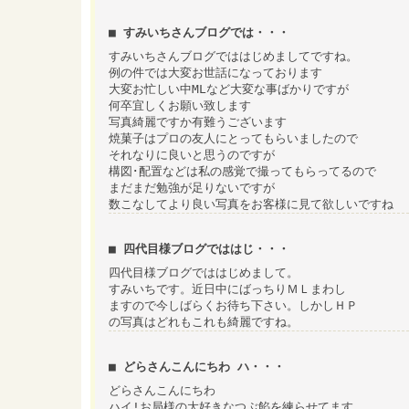
■ すみいちさんブログでは・・・
すみいちさんブログでははじめましてですね。
例の件では大変お世話になっております
大変お忙しい中MLなど大変な事ばかりですが
何卒宜しくお願い致します
写真綺麗ですか有難うございます
焼菓子はプロの友人にとってもらいましたので
それなりに良いと思うのですが
構図･配置などは私の感覚で撮ってもらってるので
まだまだ勉強が足りないですが
数こなしてより良い写真をお客様に見て欲しいですね
■ 四代目様ブログでははじ・・・
四代目様ブログでははじめまして。
すみいちです。近日中にばっちりＭＬまわし
ますので今しばらくお待ち下さい。しかしＨＰ
の写真はどれもこれも綺麗ですね。
■ どらさんこんにちわ ハ・・・
どらさんこんにちわ
ハイ!お局様の大好きなつぶ餡を練らせてます。