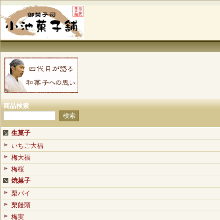
商品検索
生菓子
いちご大福
梅大福
梅桜
焼菓子
栗パイ
栗饅頭
梅実