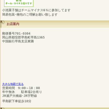
小池菓子舗はチームマイナス6％に参加してます
簡易包装･梱包のご理解お願い致します
お店案内
郵便番号701-0304
岡山県都窪郡早島町早島1365
中国銀行早島支店東隣
大きな地図で見る
営業時間 9:00～18：00
年中無休 駐車場2台有り
JR瀬戸大橋線･JR宇野線
早島駅下車徒歩10分