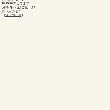
BLOG掲載してます
お時間有ればご覧下さい
四代目の呟き≫
【
過去の呟き
】