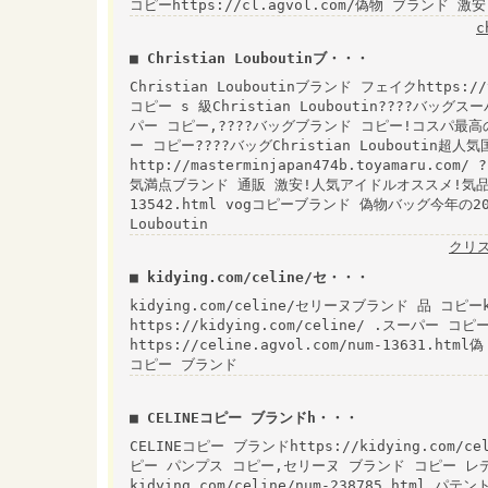
コピーhttps://cl.agvol.com/偽物 ブランド 激安 
c
■ Christian Louboutinブ・・・
Christian Louboutinブランド フェイクhttps:/
コピー s 級Christian Louboutin????バッグ
パー コピー,????バッグブランド コピー!コスパ最高のプライ
ー コピー????バッグChristian Louboutin
http://masterminjapan474b.toyama
気満点ブランド 通販 激安!人気アイドルオススメ!気品たっぷ
13542.html vogコピーブランド 偽物バッグ今年の
Louboutin
クリ
■ kidying.com/celine/セ・・・
kidying.com/celine/セリーヌブランド 品 コピーki
https://kidying.com/celine/ .スーパー
https://celine.agvol.com/num-13631.htm
コピー ブランド
■ CELINEコピー ブランドh・・・
CELINEコピー ブランドhttps://kidying.co
ピー パンプス コピー,セリーヌ ブランド コピー レ
kidying.com/celine/num-238785.h