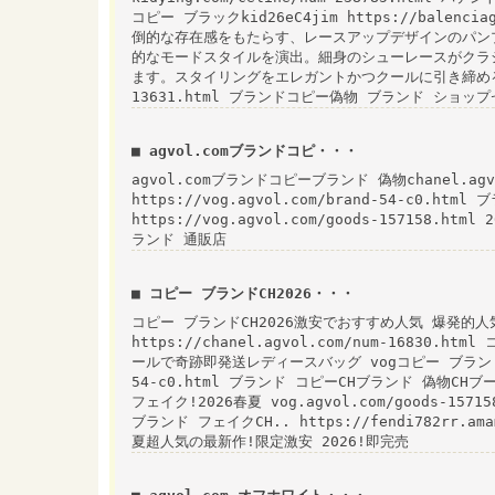
コピー ブラックkid26eC4jim https://balenci
倒的な存在感をもたらす、レースアップデザインのパン
的なモードスタイルを演出。細身のシューレースがクラ
ます。スタイリングをエレガントかつクールに引き締める、主役級
13631.html ブランドコピー偽物 ブランド ショ
■ agvol.comブランドコピ・・・
agvol.comブランドコピーブランド 偽物chanel.ag
https://vog.agvol.com/brand-54-c0.
https://vog.agvol.com/goods-157158.ht
ランド 通販店
■ コピー ブランドCH2026・・・
コピー ブランドCH2026激安でおすすめ人気 爆発的
https://chanel.agvol.com/num-16830
ールで奇跡即発送レディースバッグ vogコピー ブランド コピ
54-c0.html ブランド コピーCHブランド 偽物C
フェイク!2026春夏 vog.agvol.com/goods-
ブランド フェイクCH.. https://fendi782rr
夏超人気の最新作!限定激安 2026!即完売