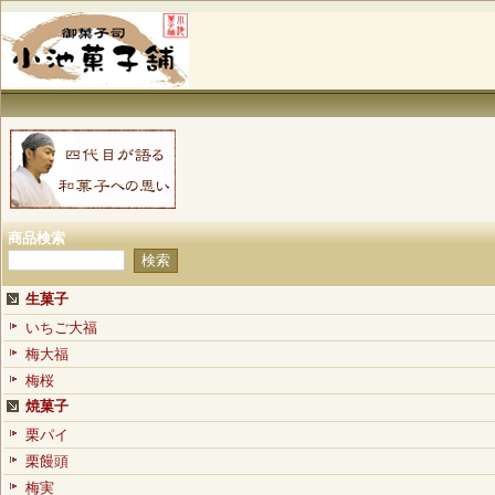
商品検索
生菓子
いちご大福
梅大福
梅桜
焼菓子
栗パイ
栗饅頭
梅実