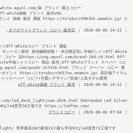
hite.agvol.com/偽 ブランド 購入コピー
l off-white偽物 ブランド 販売VOG
lブランド 偽物 激安 通販 https://toryburch961hh.amamin.jp/ ス
-オフホワイトブランド コピー 販売店
｜ 2026-08-06 14:12 ｜
Off-Whiteコピー ブランド 通販
75.html 今シーズン新作 発売極限状態！ 本日限定安い半袖TシャツOff-White
ー 品https://vog.agvol.com/brand-269-c0.html Off-
hite半袖シャツコピー 商品 販売,Off-Whiteブランド スーパー コピ
vol.com/goods-157416.html ブランド スーパー コピー 通
ント https://toryburch917oo.amamin.jp/ 高評価アイテム
ャツスーパー コピー!可愛いデザイン!安値!人気モデル愛用
off-white偽物 ブランド 販売
｜ 2026-08-06 14:12 ｜
.com/led_desk_light/num-2026.html Unbranded Led Silver
8なled直営50工場です https://ledfee.com/
ブランドコピー
｜ 2026-08-06 07:04 ｜
_desk_light/ 世界最高26の最強31の最も手頃91なled直営72工場です