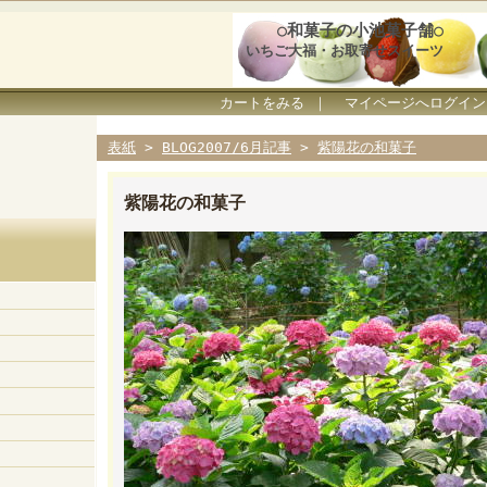
○和菓子の小池菓子舗○
いちご大福・お取寄せスイーツ
カートをみる
｜
マイページへログイン
表紙
>
BLOG2007/6月記事
>
紫陽花の和菓子
紫陽花の和菓子