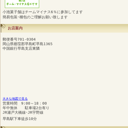
小池菓子舗はチームマイナス6％に参加してます
簡易包装･梱包のご理解お願い致します
お店案内
郵便番号701-0304
岡山県都窪郡早島町早島1365
中国銀行早島支店東隣
大きな地図で見る
営業時間 9:00～18：00
年中無休 駐車場2台有り
JR瀬戸大橋線･JR宇野線
早島駅下車徒歩10分