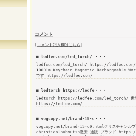
コメント
[
コメント記入欄はこちら
]
■ ledfee.com/led_torch/ ・・・
ledfee.com/led_torch/ https://ledfee.com/
1000lm Keychain Magnetic Rechargeabl
です https://ledfee.com/
■ ledtorch https://ledfe・・・
ledtorch https://ledfee.com/led_tor
https://ledfee.com/
■ vogcopy.net/brand-15-c・・・
vogcopy.net/brand-15-c0.htmlクリスチャンル
christianlouboutin激安 通販 ブランド https: