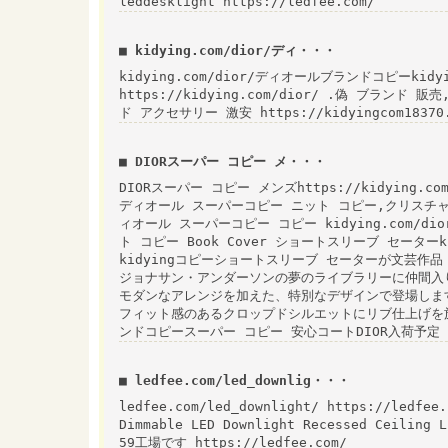
leddesklight https://ledfee.com/
■ kidying.com/dior/ディ・・・
kidying.com/dior/ディオールブランドコピーkidyin
https://kidying.com/dior/ .偽 ブランド 
ド アクセサリー 激安 https://kidyingcom18370
■ DIORスーパー コピー メ・・・
DIORスーパー コピー メンズhttps://kidying
ディオール スーパーコピー ニット コピー,クリスチ
ィオール スーパーコピー コピー kidying.com/di
ト コピー Book Cover ショートスリーブ セーターkid26T
kidyingコピーショートスリーブ セーターが文芸作品《
ジョナサン・アンダーソンの夢のライブラリーに仲間入
モダンなアレンジを加えた、特別なデザインで登場します
フィット感のあるクロップドシルエットにリブ仕上げを施しています
ンドコピースーパー コピー 安心コートDIOR入荷予定
■ ledfee.com/led_downlig・・・
ledfee.com/led_downlight/ https://ledfee.
Dimmable LED Downlight Recessed Ceil
59工場です https://ledfee.com/