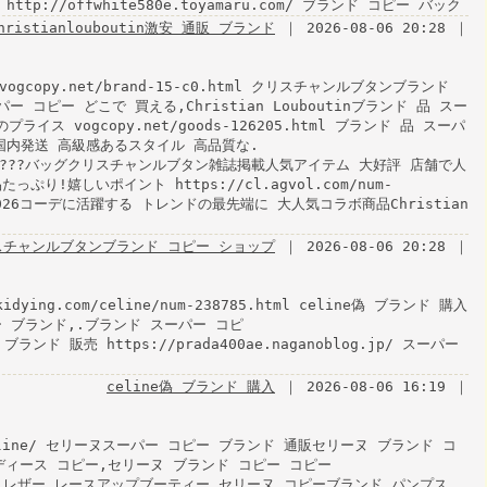
http://offwhite580e.toyamaru.com/ ブランド コピー バック
hristianlouboutin激安 通販 ブランド
｜ 2026-08-06 20:28 ｜
/vogcopy.net/brand-15-c0.html クリスチャンルブタンブランド
スーパー コピー どこで 買える,Christian Louboutinブランド 品 スー
ス vogcopy.net/goods-126205.html ブランド 品 スーパ
超人気国内発送 高級感あるスタイル 高品質な.
ru.com/ ????バッグクリスチャンルブタン雑誌掲載人気アイテム 大好評 店舗で人
り!嬉しいポイント https://cl.agvol.com/num-
2026コーデに活躍する トレンドの最先端に 大人気コラボ商品Christian
スチャンルブタンブランド コピー ショップ
｜ 2026-08-06 20:28 ｜
dying.com/celine/num-238785.html celine偽 ブランド 購入
 コピー ブランド,.ブランド スーパー コピ
l偽 ブランド 販売 https://prada400ae.naganoblog.jp/ スーパー
celine偽 ブランド 購入
｜ 2026-08-06 16:19 ｜
m/celine/ セリーヌスーパー コピー ブランド 通販セリーヌ ブランド コ
ディース コピー,セリーヌ ブランド コピー コピー
tml パテントレザー レースアップブーティー セリーヌ コピーブランド パンプス