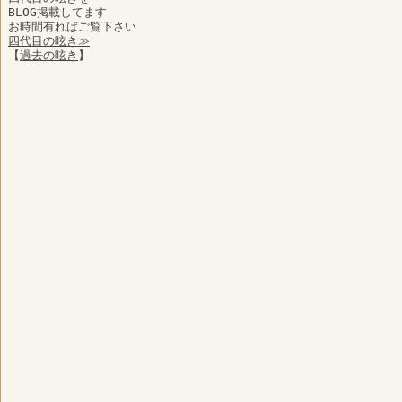
BLOG掲載してます
お時間有ればご覧下さい
四代目の呟き≫
【
過去の呟き
】