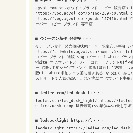
■ agvol.com-オフホワイト・・・
agvol.com-オフホワイトブランド コピー 販売店offw
https://vog.agvol.com/brand-269-c0.htm
https://vog.agvol.com/goods-157416.htm
ーパー コピー ブランド 専門店
■ 今シーズン新作 発売極・・・
今シーズン新作 発売極限状態！ 本日限定安い半袖Tシャツ
https://offwhite.agvol.com/num-175
コピー ブランド 通販 vogコピー Off-Whiteブランド コピ
White オフホワイトスーパー コピー ブランドOff-W
ー 通販,半袖シャツブランド 通販!愛らしさ抜群！ vog.ag
販Off-White半袖シャツ落ち着きある 今っぽく 嬉しいポイ
ストリートで人気の高い これで完璧オフホワイト半袖シ
■ ledfee.com/led_desk_li・・・
ledfee.com/led_desk_light/ https://ledfee
Office/Desk Lamp 世界最高15の最強42の最も手頃9
■ leddesklight https://l・・・
leddesklight https://ledfee.com/led