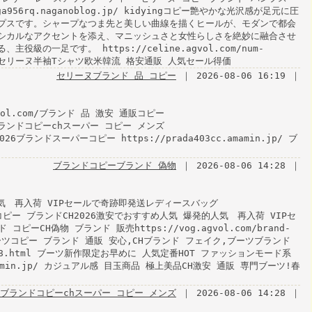
aga956rq.naganoblog.jp/ kidyingコピー艶やかな光沢感が足元に圧
プスです。シャープなつま先と美しい曲線を描くヒールが、モダンで都会
シカルなアクセントを添え、マニッシュさと女性らしさを絶妙に融合させ
の一足です。 https://celine.agvol.com/num-
ップセリーヌ半袖Tシャツ欧米韓流 格安通販 人気セール得価
セリーヌブランド 品 コピー
｜ 2026-08-06 16:19 ｜
vol.com/ブランド 品 激安 通販コピー
html ブランドコピーchスーパー コピー メンズ
ml 2026ブランドスーパーコピー https://prada403cc.amamin.jp/ ブ
ブランドコピーブランド 偽物
｜ 2026-08-06 14:28 ｜
人気 再入荷 VIPセールで奇跡即発送レディースバッグ
.html コピー ブランドCH2026激安でおすすめ人気 爆発的人気 再入荷 VIPセ
ーCH偽物 ブランド 販売https://vog.agvol.com/brand-
Hブーツコピー ブランド 通販 安心,CHブランド フェイク,ブーツブランド
157158.html ブーツ新作限定お早めに 人気定番HOT ファッションモード系
.amamin.jp/ カジュアル感 目玉商品 極上美品CH激安 通販 専門ブーツ!春
ブランドコピーchスーパー コピー メンズ
｜ 2026-08-06 14:28 ｜