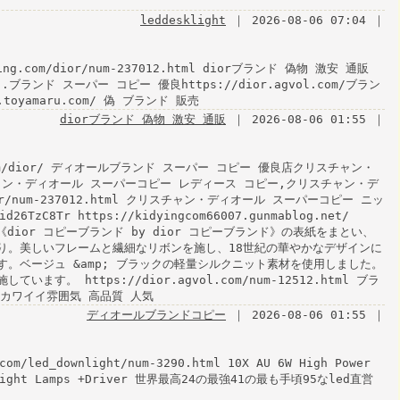
leddesklight
｜ 2026-08-06 07:04 ｜
g.com/dior/num-237012.html diorブランド 偽物 激安 通販
販売,.ブランド スーパー コピー 優良https://dior.agvol.com/ブラン
.toyamaru.com/ 偽 ブランド 販売
diorブランド 偽物 激安 通販
｜ 2026-08-06 01:55 ｜
.com/dior/ ディオールブランド スーパー コピー 優良店クリスチャン・
ャン・ディオール スーパーコピー レディース コピー,クリスチャン・デ
or/num-237012.html クリスチャン・ディオール スーパーコピー ニッ
zC8Tr https://kidyingcom66007.gunmablog.net/
dior コピーブランド by dior コピーブランド》の表紙をまとい、
り。美しいフレームと繊細なリボンを施し、18世紀の華やかなデザインに
。ベージュ &amp; ブラックの軽量シルクニット素材を使用しました。
。 https://dior.agvol.com/num-12512.html ブラ
 カワイイ雰囲気 高品質 人気
ディオールブランドコピー
｜ 2026-08-06 01:55 ｜
com/led_downlight/num-3290.html 10X AU 6W High Power
ing Light Lamps +Driver 世界最高24の最強41の最も手頃95なled直営