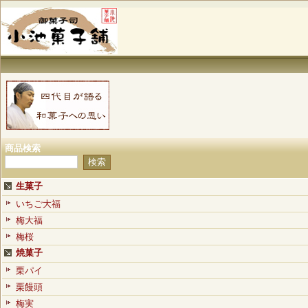
商品検索
生菓子
いちご大福
梅大福
梅桜
焼菓子
栗パイ
栗饅頭
梅実