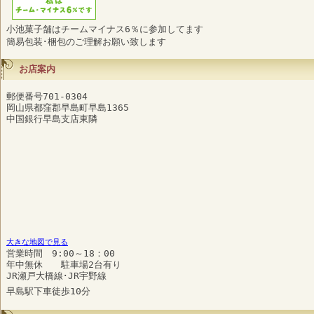
小池菓子舗はチームマイナス6％に参加してます
簡易包装･梱包のご理解お願い致します
お店案内
郵便番号701-0304
岡山県都窪郡早島町早島1365
中国銀行早島支店東隣
大きな地図で見る
営業時間 9:00～18：00
年中無休 駐車場2台有り
JR瀬戸大橋線･JR宇野線
早島駅下車徒歩10分