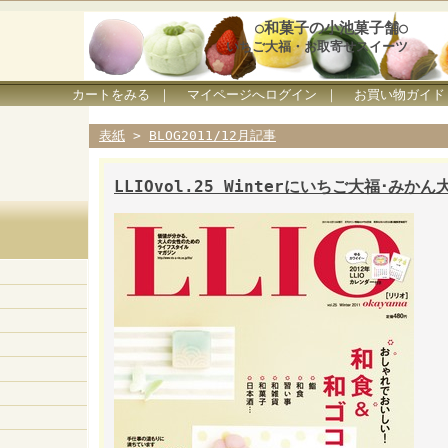
○和菓子の小池菓子舗○
いちご大福・お取寄せスイーツ
カートをみる
｜
マイページへログイン
｜
お買い物ガイド
表紙
>
BLOG2011/12月記事
LLIOvol.25 Winterにいちご大福･みか