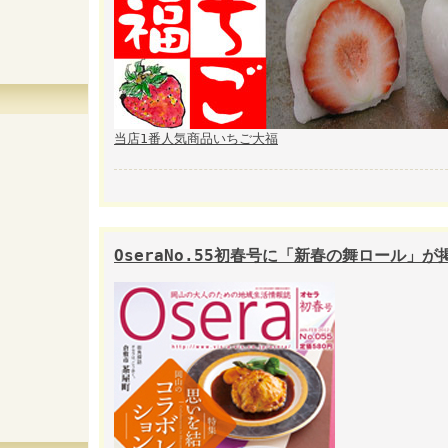
当店1番人気商品いちご大福
OseraNo.55初春号に「新春の舞ロール」