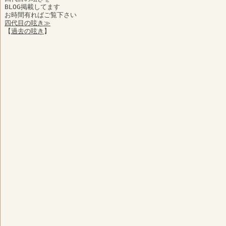
BLOG掲載してます
お時間有ればご覧下さい
四代目の呟き≫
【
過去の呟き
】