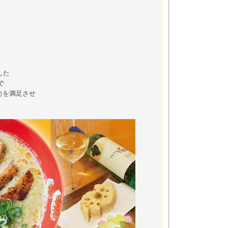
した
で
向を満足させ