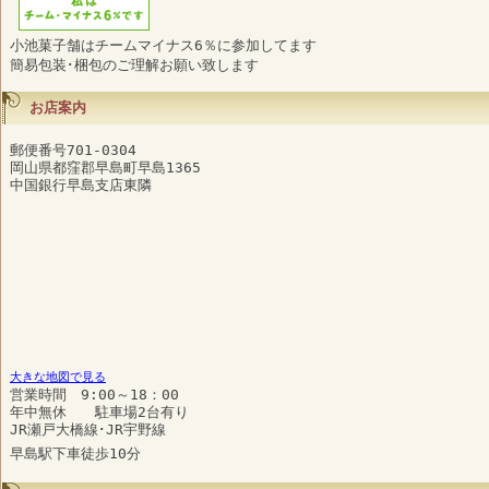
小池菓子舗はチームマイナス6％に参加してます
簡易包装･梱包のご理解お願い致します
お店案内
郵便番号701-0304
岡山県都窪郡早島町早島1365
中国銀行早島支店東隣
大きな地図で見る
営業時間 9:00～18：00
年中無休 駐車場2台有り
JR瀬戸大橋線･JR宇野線
早島駅下車徒歩10分