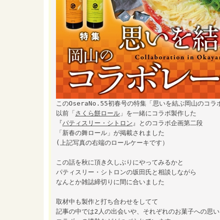
このOseraNo.55初春号の特集「思いを結ぶ岡山のコ
以前「
さくら餅ロール
」を一緒にコラボ製作した
『
パティスリー・シトロン
』とのコラボ企画第二段
「新春の舞ロール」が掲載されました
(上記写真の右端のロールケーキです）
この話を秋に頂き久しぶりにやってみるかと
パティスリー・シトロンの坂田氏と相談しながら
なんとか雑誌締切りに間に合いました
取材中も製作と打ち合わせをしてて
記事の中では2人の出会いや、それぞれのお菓子への思い