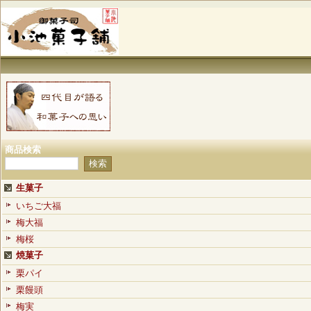
商品検索
生菓子
いちご大福
梅大福
梅桜
焼菓子
栗パイ
栗饅頭
梅実