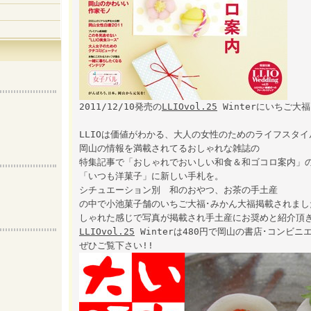
2011/12/10発売の
LLIOvol.25
Winterにいちご大
LLIOは価値がわかる、大人の女性のためのライフスタ
岡山の情報を満載されてるおしゃれな雑誌の
特集記事で「おしゃれでおいしい和食＆和ゴコロ案内」
「いつも洋菓子」に新しい手札を。
シチュエーション別 和のおやつ、お茶の手土産
の中で小池菓子舗のいちご大福･みかん大福掲載されまし
しゃれた感じで写真が掲載され手土産にお奨めと紹介頂
LLIOvol.25
Winterは480円で岡山の書店･コンビ
ぜひご覧下さい!!