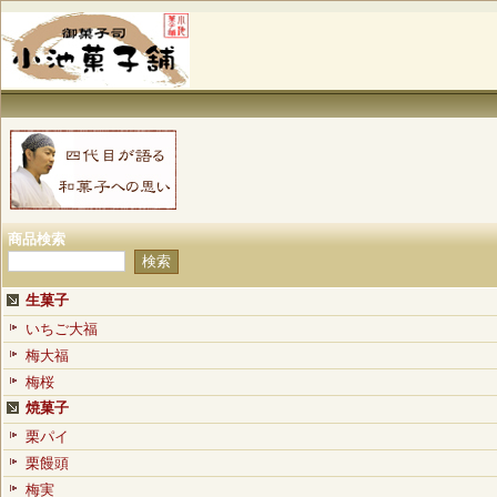
商品検索
生菓子
いちご大福
梅大福
梅桜
焼菓子
栗パイ
栗饅頭
梅実