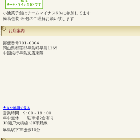
小池菓子舗はチームマイナス6％に参加してます
簡易包装･梱包のご理解お願い致します
お店案内
郵便番号701-0304
岡山県都窪郡早島町早島1365
中国銀行早島支店東隣
大きな地図で見る
営業時間 9:00～18：00
年中無休 駐車場2台有り
JR瀬戸大橋線･JR宇野線
早島駅下車徒歩10分