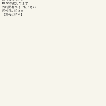
BLOG掲載してます
お時間有ればご覧下さい
四代目の呟き≫
【
過去の呟き
】