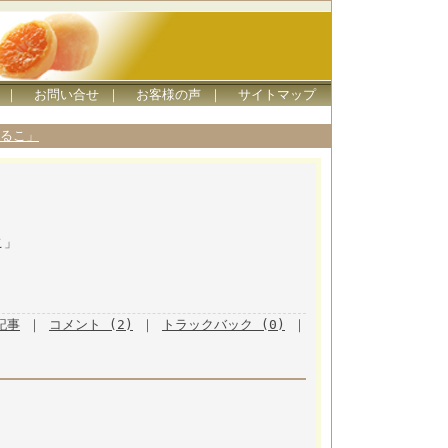
｜
お問い合せ
｜
お客様の声
｜
サイトマップ
るこ」
こ」
月記事
｜
コメント (2)
｜
トラックバック (0)
｜