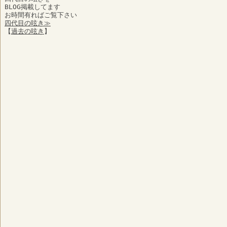
BLOG掲載してます
お時間有ればご覧下さい
四代目の呟き≫
【
過去の呟き
】