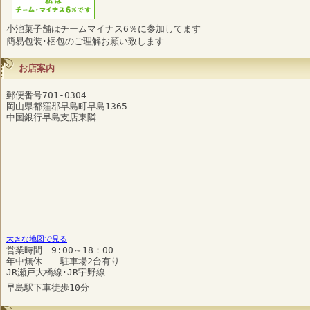
小池菓子舗はチームマイナス6％に参加してます
簡易包装･梱包のご理解お願い致します
お店案内
郵便番号701-0304
岡山県都窪郡早島町早島1365
中国銀行早島支店東隣
大きな地図で見る
営業時間 9:00～18：00
年中無休 駐車場2台有り
JR瀬戸大橋線･JR宇野線
早島駅下車徒歩10分