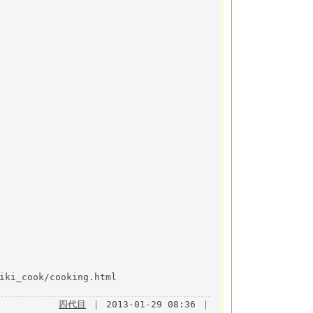
iki_cook/cooking.html
四代目
｜ 2013-01-29 08:36 ｜