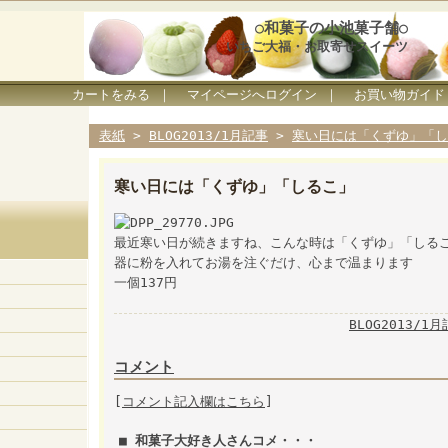
○和菓子の小池菓子舗○
いちご大福・お取寄せスイーツ
カートをみる
｜
マイページへログイン
｜
お買い物ガイド
表紙
>
BLOG2013/1月記事
>
寒い日には「くずゆ」「し
寒い日には「くずゆ」「しるこ」
最近寒い日が続きますね、こんな時は「くずゆ」「しる
器に粉を入れてお湯を注ぐだけ、心まで温まります
一個137円
BLOG2013/1
コメント
[
コメント記入欄はこちら
]
■ 和菓子大好き人さんコメ・・・