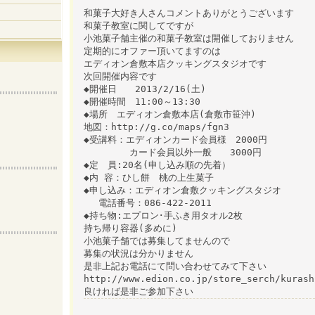
和菓子大好き人さんコメントありがとうございます
和菓子教室に関してですが
小池菓子舗主催の和菓子教室は開催しておりません
定期的にオファー頂いてますのは
エディオン倉敷本店クッキングスタジオです
次回開催内容です
◆開催日 2013/2/16(土)
◆開催時間 11:00～13:30
◆場所 エディオン倉敷本店(倉敷市笹沖)
地図：http://g.co/maps/fgn3
◆受講料：エディオンカード会員様 2000円
カード会員以外一般 3000円
◆定 員:20名(申し込み順の先着）
◆内 容：ひし餅 桃の上生菓子
◆申し込み：エディオン倉敷クッキングスタジオ
電話番号：086-422-2011
◆持ち物:エプロン･手ふき用タオル2枚
持ち帰り容器(多めに)
小池菓子舗では募集してませんので
募集の状況は分かりません
是非上記お電話にて問い合わせてみて下さい
http://www.edion.co.jp/store_serch/kurash
良ければ是非ご参加下さい