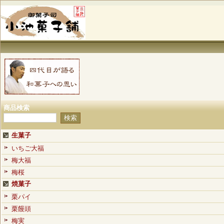
商品検索
生菓子
いちご大福
梅大福
梅桜
焼菓子
栗パイ
栗饅頭
梅実