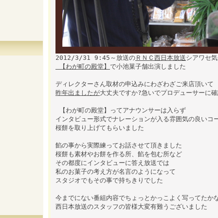
2012/3/31 9:45～放送の
ＲＮＣ西日本放送
シアワセ気
【わが町の殿堂】
で小池菓子舗出演しました
ディレクターさん取材の申込みにわざわざご来店頂いて
昨年出ましたが
大丈夫ですか?急いでプロデューサーに確
【わが町の殿堂】ってアナウンサーは入らず
インタビュー形式でナレーションが入る雰囲気の良いコ
桜餅を取り上げてもらいました
餡の事から実際練ってお話させて頂きました
桜餅も素材やお餅を作る所、餡を包む所など
その都度にインタビューに答え放送では
私のお菓子の考え方が名言のようになって
スタジオでもその事で持ちきりでした
今までにない番組内容でちょっとかっこよく写ってたか
西日本放送のスタッフの皆様大変有難うございました