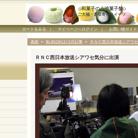
○和菓子の小池菓子舗○
いちご大福・お取寄せスイーツ
カートをみる
｜
マイページへログイン
｜
お買い物ガイド
表紙
>
BLOG2012/3月記事
>
ＲＮＣ西日本放送シアワセ
ＲＮＣ西日本放送シアワセ気分に出演