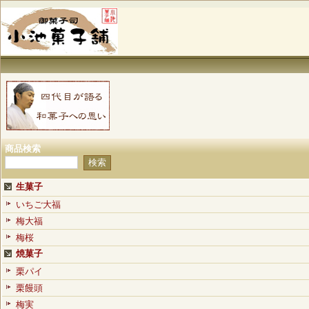
商品検索
生菓子
いちご大福
梅大福
梅桜
焼菓子
栗パイ
栗饅頭
梅実