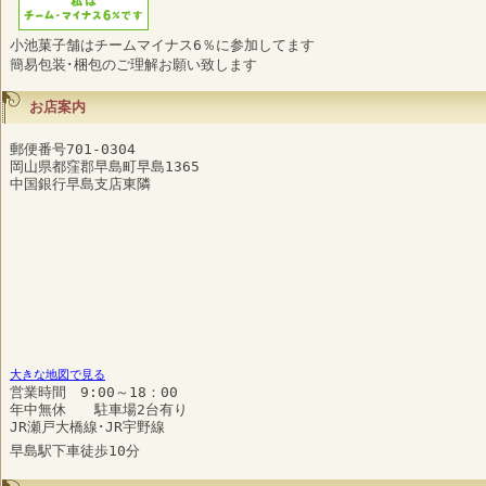
小池菓子舗はチームマイナス6％に参加してます
簡易包装･梱包のご理解お願い致します
お店案内
郵便番号701-0304
岡山県都窪郡早島町早島1365
中国銀行早島支店東隣
大きな地図で見る
営業時間 9:00～18：00
年中無休 駐車場2台有り
JR瀬戸大橋線･JR宇野線
早島駅下車徒歩10分