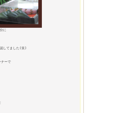
分に
認してました(笑)
ーナーで
な