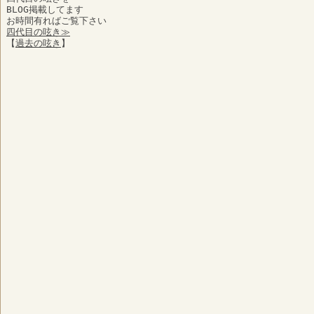
BLOG掲載してます
お時間有ればご覧下さい
四代目の呟き≫
【
過去の呟き
】