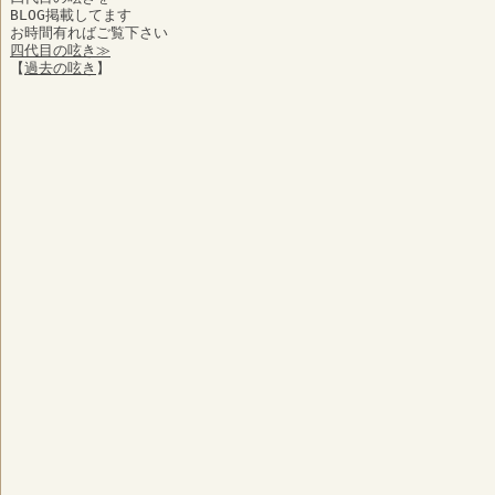
BLOG掲載してます
お時間有ればご覧下さい
四代目の呟き≫
【
過去の呟き
】