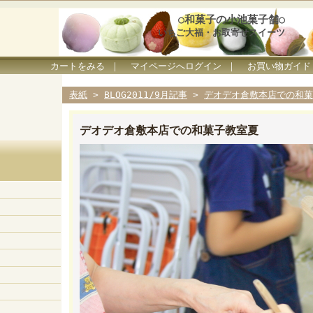
○和菓子の小池菓子舗○
いちご大福・お取寄せスイーツ
カートをみる
｜
マイページへログイン
｜
お買い物ガイド
表紙
>
BLOG2011/9月記事
>
デオデオ倉敷本店での和菓
デオデオ倉敷本店での和菓子教室夏