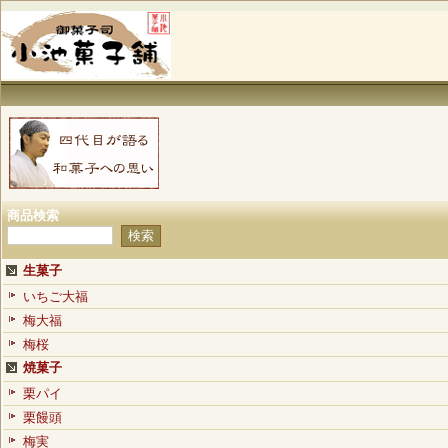
商品検索
生菓子
いちご大福
梅大福
梅桜
焼菓子
栗パイ
栗饅頭
梅実