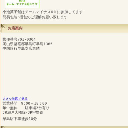
小池菓子舗はチームマイナス6％に参加してます
簡易包装･梱包のご理解お願い致します
お店案内
郵便番号701-0304
岡山県都窪郡早島町早島1365
中国銀行早島支店東隣
大きな地図で見る
営業時間 9:00～18：00
年中無休 駐車場2台有り
JR瀬戸大橋線･JR宇野線
早島駅下車徒歩10分