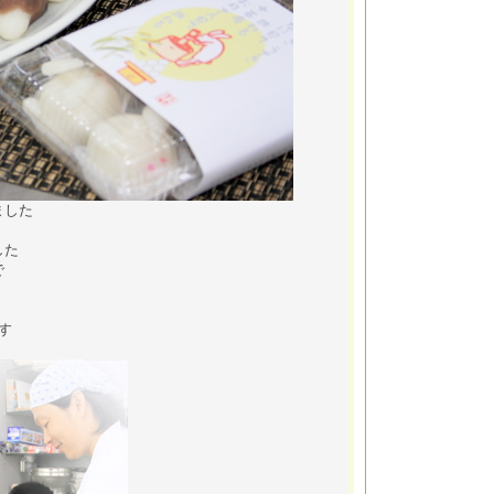
ました
した
で
す