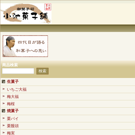
商品検索
生菓子
いちご大福
梅大福
梅桜
焼菓子
栗パイ
栗饅頭
梅実