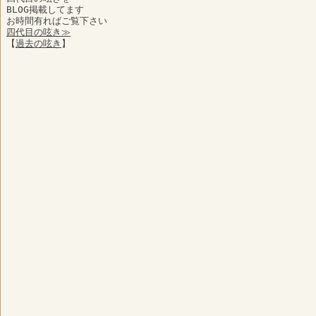
BLOG掲載してます
お時間有ればご覧下さい
四代目の呟き≫
【
過去の呟き
】