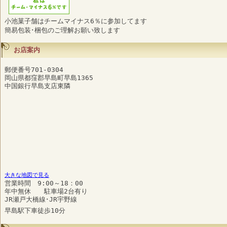
小池菓子舗はチームマイナス6％に参加してます
簡易包装･梱包のご理解お願い致します
お店案内
郵便番号701-0304
岡山県都窪郡早島町早島1365
中国銀行早島支店東隣
大きな地図で見る
営業時間 9:00～18：00
年中無休 駐車場2台有り
JR瀬戸大橋線･JR宇野線
早島駅下車徒歩10分