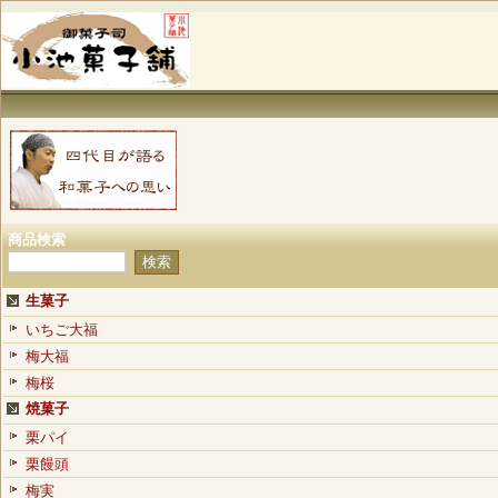
商品検索
生菓子
いちご大福
梅大福
梅桜
焼菓子
栗パイ
栗饅頭
梅実