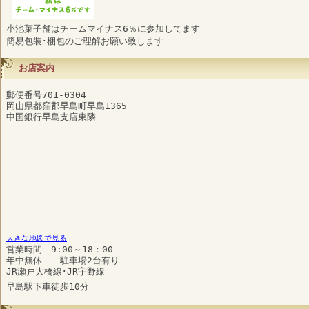
小池菓子舗はチームマイナス6％に参加してます
簡易包装･梱包のご理解お願い致します
お店案内
郵便番号701-0304
岡山県都窪郡早島町早島1365
中国銀行早島支店東隣
大きな地図で見る
営業時間 9:00～18：00
年中無休 駐車場2台有り
JR瀬戸大橋線･JR宇野線
早島駅下車徒歩10分