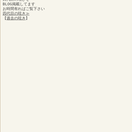
BLOG掲載してます
お時間有ればご覧下さい
四代目の呟き≫
【
過去の呟き
】