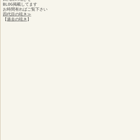
BLOG掲載してます
お時間有ればご覧下さい
四代目の呟き≫
【
過去の呟き
】