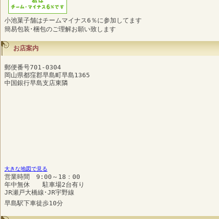
小池菓子舗はチームマイナス6％に参加してます
簡易包装･梱包のご理解お願い致します
お店案内
郵便番号701-0304
岡山県都窪郡早島町早島1365
中国銀行早島支店東隣
大きな地図で見る
営業時間 9:00～18：00
年中無休 駐車場2台有り
JR瀬戸大橋線･JR宇野線
早島駅下車徒歩10分