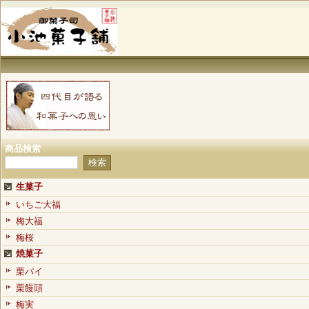
商品検索
生菓子
いちご大福
梅大福
梅桜
焼菓子
栗パイ
栗饅頭
梅実