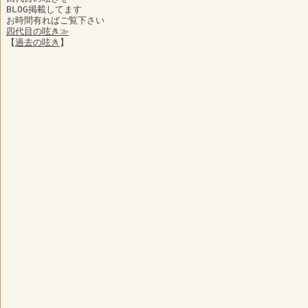
BLOG掲載してます
お時間有ればご覧下さい
四代目の呟き≫
【
過去の呟き
】