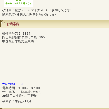
小池菓子舗はチームマイナス6％に参加してます
簡易包装･梱包のご理解お願い致します
お店案内
郵便番号701-0304
岡山県都窪郡早島町早島1365
中国銀行早島支店東隣
大きな地図で見る
営業時間 9:00～18：00
年中無休 駐車場2台有り
JR瀬戸大橋線･JR宇野線
早島駅下車徒歩10分