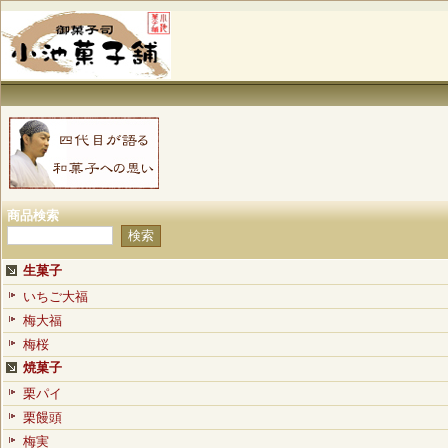
商品検索
生菓子
いちご大福
梅大福
梅桜
焼菓子
栗パイ
栗饅頭
梅実