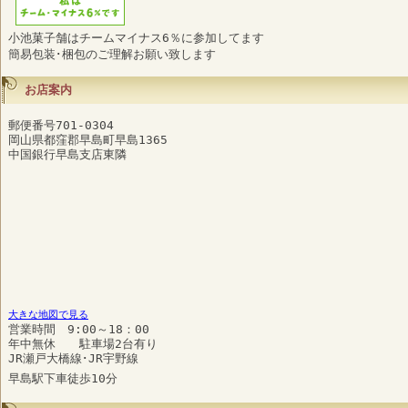
小池菓子舗はチームマイナス6％に参加してます
簡易包装･梱包のご理解お願い致します
お店案内
郵便番号701-0304
岡山県都窪郡早島町早島1365
中国銀行早島支店東隣
大きな地図で見る
営業時間 9:00～18：00
年中無休 駐車場2台有り
JR瀬戸大橋線･JR宇野線
早島駅下車徒歩10分