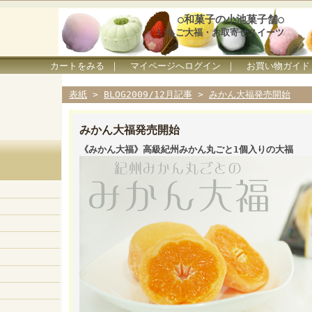
○和菓子の小池菓子舗○
いちご大福・お取寄せスイーツ
カートをみる
｜
マイページへログイン
｜
お買い物ガイド
表紙
>
BLOG2009/12月記事
>
みかん大福発売開始
みかん大福発売開始
《みかん大福》高級紀州みかん丸ごと1個入りの大福