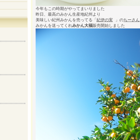
今年もこの時期がやってまいりました
昨日、最高のみかん生産地紀州より
美味しい紀州みかんを売ってる「
紀伊の実
」の
ちーさん
みかんを送ってくれ
みかん大福
販売開始しました