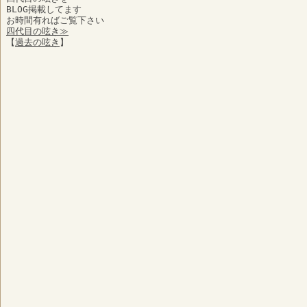
BLOG掲載してます
お時間有ればご覧下さい
四代目の呟き≫
【
過去の呟き
】