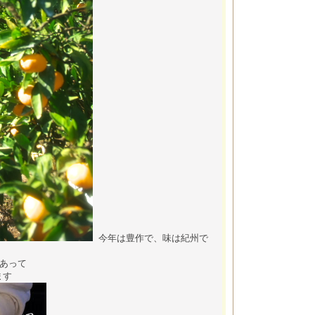
今年は豊作で、味は紀州で
あって
ます