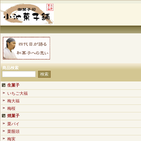
商品検索
生菓子
いちご大福
梅大福
梅桜
焼菓子
栗パイ
栗饅頭
梅実