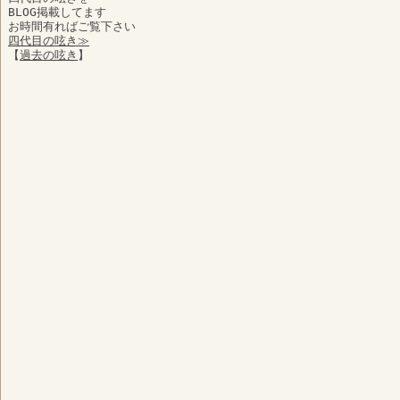
BLOG掲載してます
お時間有ればご覧下さい
四代目の呟き≫
【
過去の呟き
】