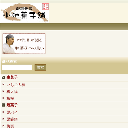
商品検索
生菓子
いちご大福
梅大福
梅桜
焼菓子
栗パイ
栗饅頭
梅実