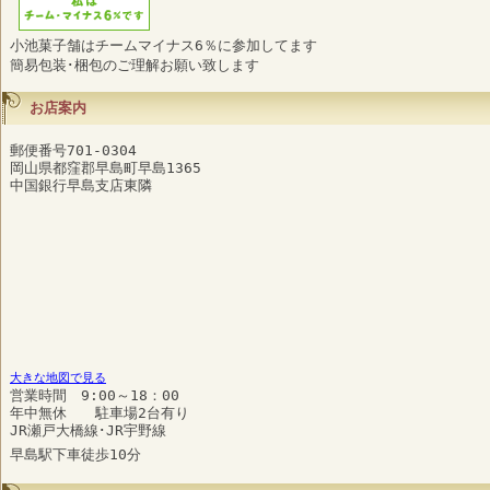
小池菓子舗はチームマイナス6％に参加してます
簡易包装･梱包のご理解お願い致します
お店案内
郵便番号701-0304
岡山県都窪郡早島町早島1365
中国銀行早島支店東隣
大きな地図で見る
営業時間 9:00～18：00
年中無休 駐車場2台有り
JR瀬戸大橋線･JR宇野線
早島駅下車徒歩10分