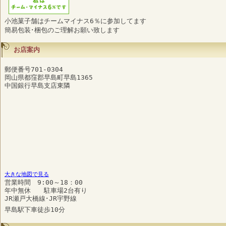
小池菓子舗はチームマイナス6％に参加してます
簡易包装･梱包のご理解お願い致します
お店案内
郵便番号701-0304
岡山県都窪郡早島町早島1365
中国銀行早島支店東隣
大きな地図で見る
営業時間 9:00～18：00
年中無休 駐車場2台有り
JR瀬戸大橋線･JR宇野線
早島駅下車徒歩10分