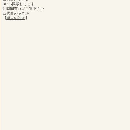
BLOG掲載してます
お時間有ればご覧下さい
四代目の呟き≫
【
過去の呟き
】