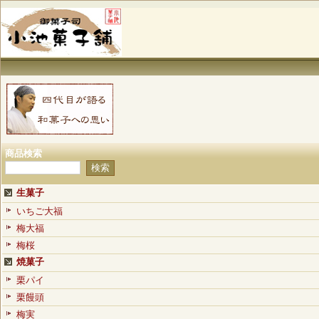
商品検索
生菓子
いちご大福
梅大福
梅桜
焼菓子
栗パイ
栗饅頭
梅実