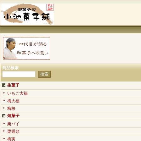
商品検索
生菓子
いちご大福
梅大福
梅桜
焼菓子
栗パイ
栗饅頭
梅実