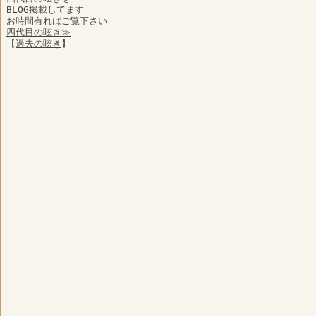
BLOG掲載してます
お時間有ればご覧下さい
四代目の呟き≫
【
過去の呟き
】