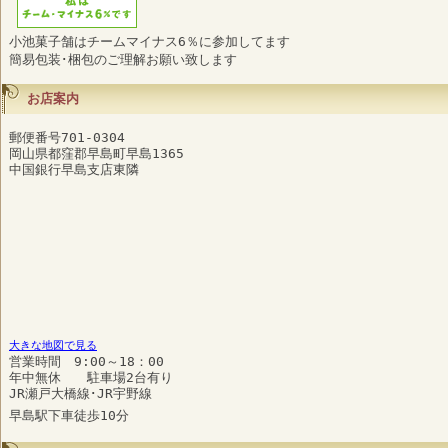
小池菓子舗はチームマイナス6％に参加してます
簡易包装･梱包のご理解お願い致します
お店案内
郵便番号701-0304
岡山県都窪郡早島町早島1365
中国銀行早島支店東隣
大きな地図で見る
営業時間 9:00～18：00
年中無休 駐車場2台有り
JR瀬戸大橋線･JR宇野線
早島駅下車徒歩10分