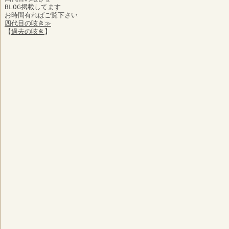
BLOG掲載してます
お時間有ればご覧下さい
四代目の呟き≫
【
過去の呟き
】