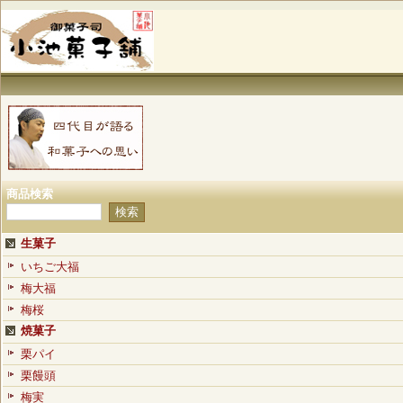
商品検索
生菓子
いちご大福
梅大福
梅桜
焼菓子
栗パイ
栗饅頭
梅実