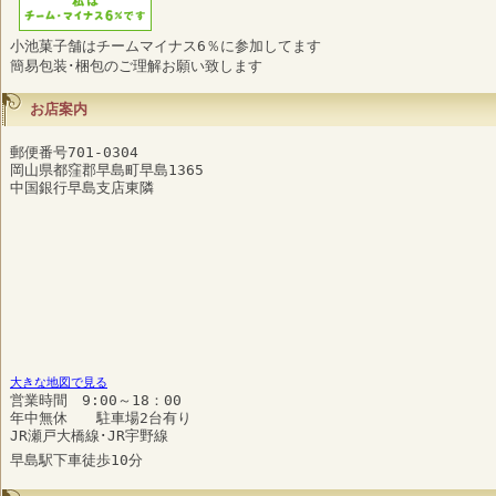
小池菓子舗はチームマイナス6％に参加してます
簡易包装･梱包のご理解お願い致します
お店案内
郵便番号701-0304
岡山県都窪郡早島町早島1365
中国銀行早島支店東隣
大きな地図で見る
営業時間 9:00～18：00
年中無休 駐車場2台有り
JR瀬戸大橋線･JR宇野線
早島駅下車徒歩10分