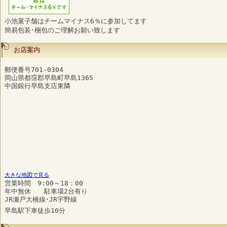
小池菓子舗はチームマイナス6％に参加してます
簡易包装･梱包のご理解お願い致します
お店案内
郵便番号701-0304
岡山県都窪郡早島町早島1365
中国銀行早島支店東隣
大きな地図で見る
営業時間 9:00～18：00
年中無休 駐車場2台有り
JR瀬戸大橋線･JR宇野線
早島駅下車徒歩10分