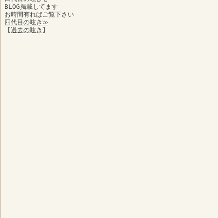
BLOG掲載してます
お時間有ればご覧下さい
四代目の呟き≫
【
過去の呟き
】