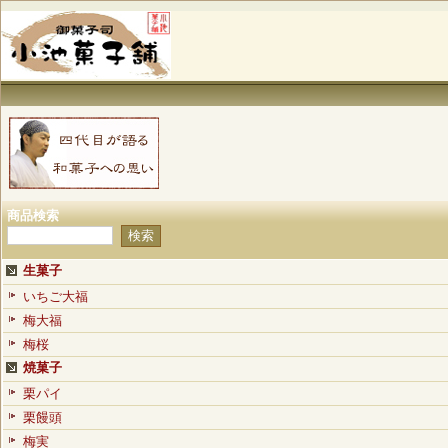
商品検索
生菓子
いちご大福
梅大福
梅桜
焼菓子
栗パイ
栗饅頭
梅実