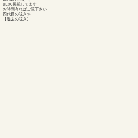
BLOG掲載してます
お時間有ればご覧下さい
四代目の呟き≫
【
過去の呟き
】