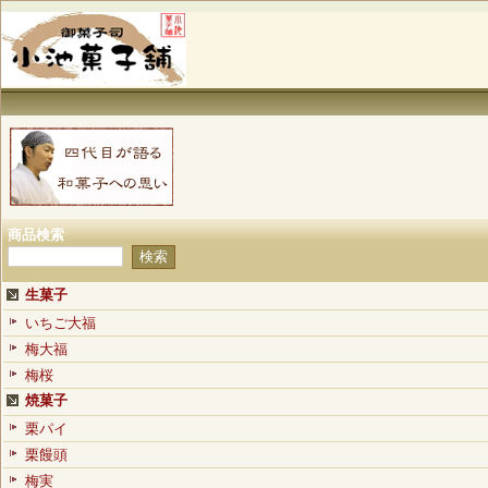
商品検索
生菓子
いちご大福
梅大福
梅桜
焼菓子
栗パイ
栗饅頭
梅実