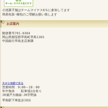
小池菓子舗はチームマイナス6％に参加してます
簡易包装･梱包のご理解お願い致します
お店案内
郵便番号701-0304
岡山県都窪郡早島町早島1365
中国銀行早島支店東隣
大きな地図で見る
営業時間 9:00～18：00
年中無休 駐車場2台有り
JR瀬戸大橋線･JR宇野線
早島駅下車徒歩10分