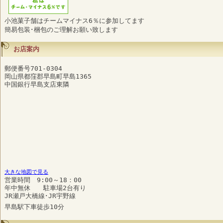
小池菓子舗はチームマイナス6％に参加してます
簡易包装･梱包のご理解お願い致します
お店案内
郵便番号701-0304
岡山県都窪郡早島町早島1365
中国銀行早島支店東隣
大きな地図で見る
営業時間 9:00～18：00
年中無休 駐車場2台有り
JR瀬戸大橋線･JR宇野線
早島駅下車徒歩10分