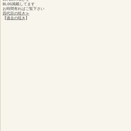
BLOG掲載してます
お時間有ればご覧下さい
四代目の呟き≫
【
過去の呟き
】