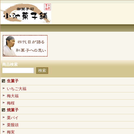
商品検索
生菓子
いちご大福
梅大福
梅桜
焼菓子
栗パイ
栗饅頭
梅実