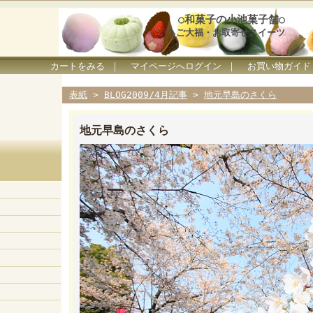
○和菓子の小池菓子舗○
いちご大福・お取寄せスイーツ
カートをみる
｜
マイページへログイン
｜
お買い物ガイド
表紙
>
BLOG2009/4月記事
>
地元早島のさくら
地元早島のさくら